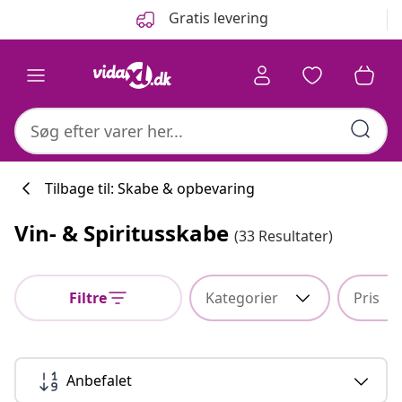
Forrige
Næste
Gratis levering
Tilbage til: Skabe & opbevaring
Vin- & Spiritusskabe
(33 Resultater)
Køkkenkollekti
Filtre
Kategorier
Pris
#sharemevidaxl
Anbefalet