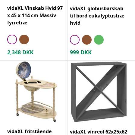
vidaXL Vinskab Hvid 97
vidaXL globusbarskab
x 45 x 114 cm Massiv
til bord eukalyptustræ
fyrretræ
hvid
2,348
DKK
999
DKK
vidaXL fritstående
vidaXL vinreol 62x25x62