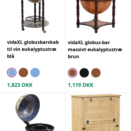
vidaXL globusbarskab
vidaXL globus-bar
til vin eukalyptustræ
massivt eukalyptustræ
blå
brun
1,823
DKK
1,119
DKK