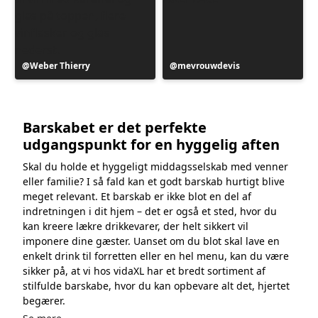
Opslag
Weber Thierry
Opslag
mevrouwdevis
offentliggjort
offentliggjort
af
af
Barskabet er det perfekte
udgangspunkt for en hyggelig aften
Skal du holde et hyggeligt middagsselskab med venner
eller familie? I så fald kan et godt barskab hurtigt blive
meget relevant. Et barskab er ikke blot en del af
indretningen i dit hjem – det er også et sted, hvor du
kan kreere lækre drikkevarer, der helt sikkert vil
imponere dine gæster. Uanset om du blot skal lave en
enkelt drink til forretten eller en hel menu, kan du være
sikker på, at vi hos vidaXL har et bredt sortiment af
stilfulde barskabe, hvor du kan opbevare alt det, hjertet
begærer.