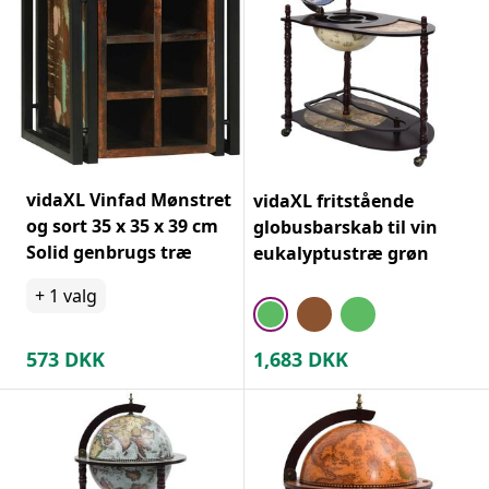
vidaXL Vinfad Mønstret
vidaXL fritstående
og sort 35 x 35 x 39 cm
globusbarskab til vin
Solid genbrugs træ
eukalyptustræ grøn
+
1
valg
573
DKK
1,683
DKK