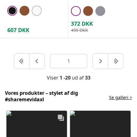
372
DKK
607
DKK
495
DKK
Viser
1 -20
ud af
33
Vores produkter – stylet af dig
Se galleri >
#sharemevidaxl