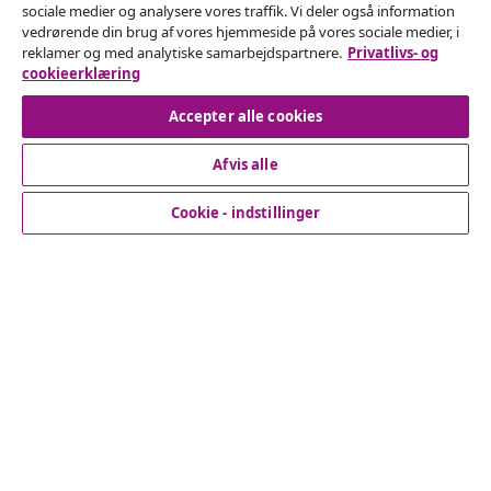
sociale medier og analysere vores traffik. Vi deler også information
vedrørende din brug af vores hjemmeside på vores sociale medier, i
reklamer og med analytiske samarbejdspartnere.
Privatlivs- og
cookieerklæring
Kundeservice
Accepter alle cookies
Virksomhed
Afvis alle
vidaXL
Cookie - indstillinger
Opdag mere
© 2008-2026 www.vidaxl.dk er et website under vidaXL
Marketplace Europe B.V.