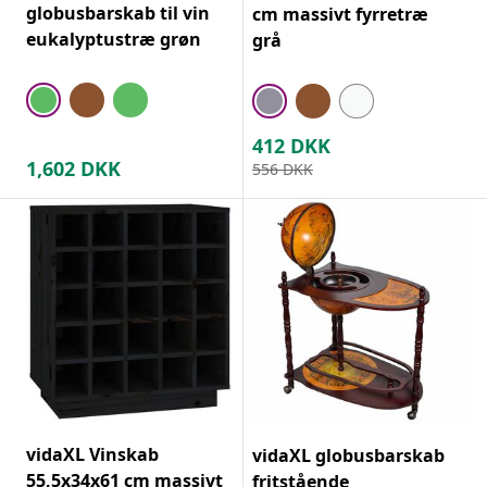
globusbarskab til vin
cm massivt fyrretræ
eukalyptustræ grøn
grå
412
DKK
1,602
DKK
556
DKK
vidaXL Vinskab
vidaXL globusbarskab
55,5x34x61 cm massivt
fritstående