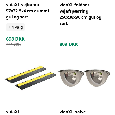
vidaXL vejbump
vidaXL foldbar
97x32,5x4 cm gummi
vejafspærring
gul og sort
250x38x96 cm gul og
sort
+
4
valg
698
DKK
809
DKK
774
DKK
vidaXL
vidaXL halve