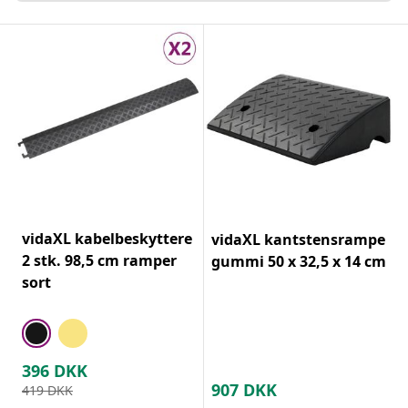
vidaXL kabelbeskyttere
vidaXL kantstensrampe
2 stk. 98,5 cm ramper
gummi 50 x 32,5 x 14 cm
sort
396
DKK
907
DKK
419
DKK