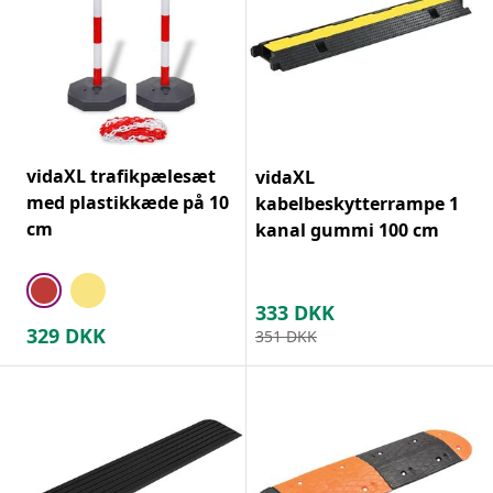
vidaXL trafikpælesæt
vidaXL
med plastikkæde på 10
kabelbeskytterrampe 1
cm
kanal gummi 100 cm
333
DKK
329
DKK
351
DKK