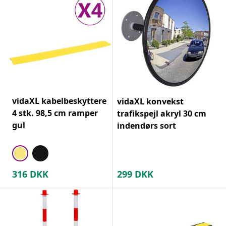
vidaXL kabelbeskyttere
vidaXL konvekst
4 stk. 98,5 cm ramper
trafikspejl akryl 30 cm
gul
indendørs sort
316
DKK
299
DKK