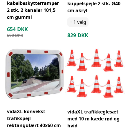
kabelbeskytterramper
kuppelspejle 2 stk. Ø40
2 stk. 2 kanaler 101,5
cm akryl
cm gummi
+
1
valg
654
DKK
829
DKK
690
DKK
vidaXL konvekst
vidaXL trafikkeglesæt
trafikspejl
med 10 m kæde rød og
rektangulært 40x60 cm
hvid