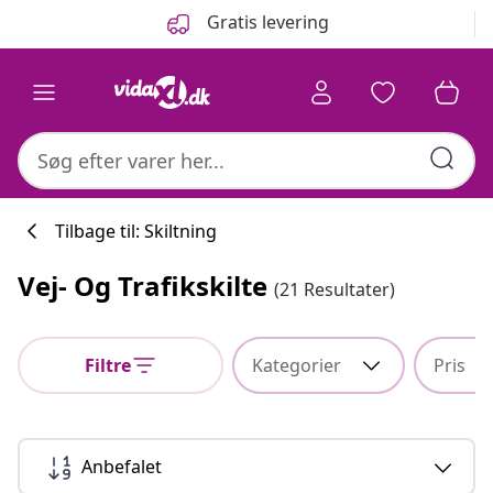
Forrige
Næste
Gratis levering
Tilbage til: Skiltning
Vej- Og Trafikskilte
(21 Resultater)
Køkkenkollekti
Filtre
Kategorier
Pris
#sharemevidaxl
Anbefalet