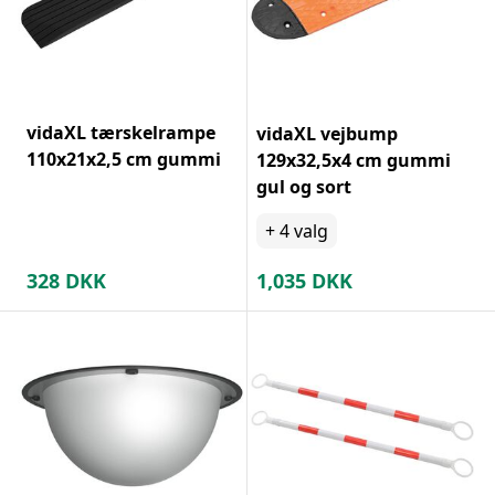
vidaXL tærskelrampe
vidaXL vejbump
110x21x2,5 cm gummi
129x32,5x4 cm gummi
gul og sort
+
4
valg
328
DKK
1,035
DKK