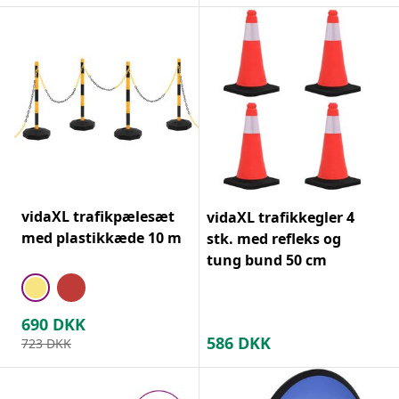
vidaXL trafikpælesæt
vidaXL trafikkegler 4
med plastikkæde 10 m
stk. med refleks og
tung bund 50 cm
690
DKK
586
DKK
723
DKK