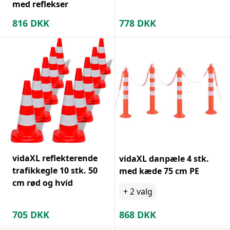
med reflekser
816
DKK
778
DKK
vidaXL reflekterende
vidaXL danpæle 4 stk.
trafikkegle 10 stk. 50
med kæde 75 cm PE
cm rød og hvid
+
2
valg
705
DKK
868
DKK