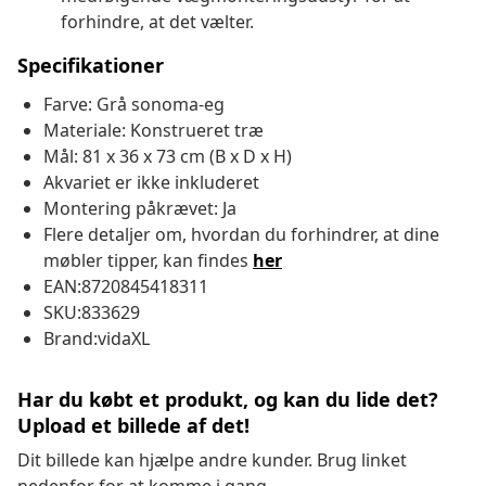
forhindre, at det vælter.
Specifikationer
Farve: Grå sonoma-eg
Materiale: Konstrueret træ
Mål: 81 x 36 x 73 cm (B x D x H)
Akvariet er ikke inkluderet
Montering påkrævet: Ja
Flere detaljer om, hvordan du forhindrer, at dine
møbler tipper, kan findes
her
EAN:8720845418311
SKU:833629
Brand:vidaXL
Har du købt et produkt, og kan du lide det?
Upload et billede af det!
Dit billede kan hjælpe andre kunder. Brug linket