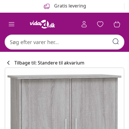
Forrige
Næste
Gratis levering
Tilbage til: Standere til akvarium
Køkkenkollekti
#sharemevidaxl