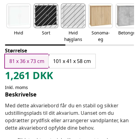
Hvid
Sort
Hvid
Sonoma-
Betongrå
højglans
eg
Størrelse
81 x 36 x 73 cm
101 x 41 x 58 cm
1,261
DKK
Inkl. moms
Beskrivelse
Med dette akvariebord får du en stabil og sikker
udstillingsplads til dit akvarium. Uanset om du
opdrætter prydfisk eller arrangerer vandplanter, kan
dette akvariebord opfylde dine behov.