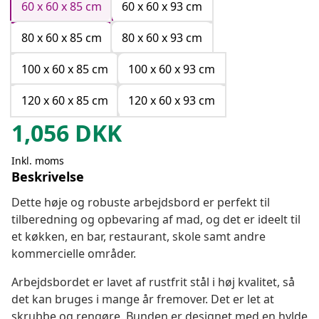
60 x 60 x 85 cm
60 x 60 x 93 cm
80 x 60 x 85 cm
80 x 60 x 93 cm
100 x 60 x 85 cm
100 x 60 x 93 cm
120 x 60 x 85 cm
120 x 60 x 93 cm
1,056
DKK
Inkl. moms
Beskrivelse
Dette høje og robuste arbejdsbord er perfekt til
tilberedning og opbevaring af mad, og det er ideelt til
et køkken, en bar, restaurant, skole samt andre
kommercielle områder.
Arbejdsbordet er lavet af rustfrit stål i høj kvalitet, så
det kan bruges i mange år fremover. Det er let at
skrubbe og rengøre. Bunden er designet med en hylde