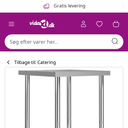
Forrige
Næste
Gratis levering
Tilbage til: Catering
Køkkenkollekti
#sharemevidaxl