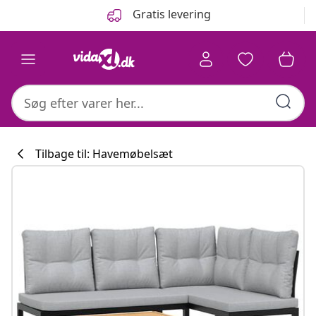
Forrige
Næste
Gratis levering
Tilbage til: Havemøbelsæt
Køkkenkollekti
#sharemevidaxl