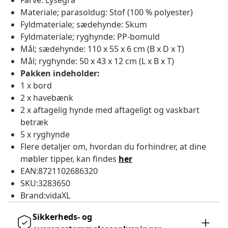
Farve: Lysegrå
Materiale; parasoldug: Stof (100 % polyester)
Fyldmateriale; sædehynde: Skum
Fyldmateriale; ryghynde: PP-bomuld
Mål; sædehynde: 110 x 55 x 6 cm (B x D x T)
Mål; ryghynde: 50 x 43 x 12 cm (L x B x T)
Pakken indeholder:
1 x bord
2 x havebænk
2 x aftagelig hynde med aftageligt og vaskbart
betræk
5 x ryghynde
Flere detaljer om, hvordan du forhindrer, at dine
møbler tipper, kan findes
her
EAN:8721102686320
SKU:3283650
Brand:vidaXL
Sikkerheds- og