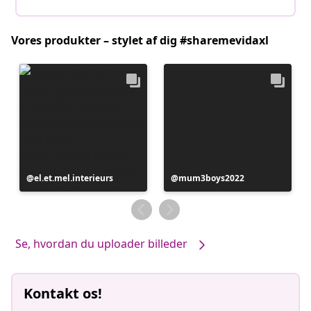
Vores produkter – stylet af dig #sharemevidaxl
Opslag
el.et.mel.interieurs
Opslag
mum3boys2022
offentliggjort
offentliggjort
af
af
Se, hvordan du uploader billeder
Kontakt os!