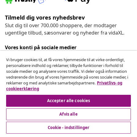
Tilmeld dig vores nyhedsbrev
Slut dig til over 700.000 shoppere, der modtager
ugentlige tilbud, sæsonvarer og nyheder fra vidaXL.
Vores konti på sociale medier
Vi bruger cookies til, at få vores hjemmeside til at virke ordentligt,
personalisere indhold og reklamer, tilbyde funktioner i forhold til
sociale medier og analysere vores traffik. Vi deler også information
Fortryd køb
vedrørende din brug af vores hjemmeside på vores sociale medier, i
reklamer og med analytiske samarbejdspartnere.
Privatlivs- og
Indsend en anmodning om at fortryde din ordre.
cookieerklæring
Fortryd køb
Accepter alle cookies
Afvis alle
Kundeservice
Cookie - indstillinger