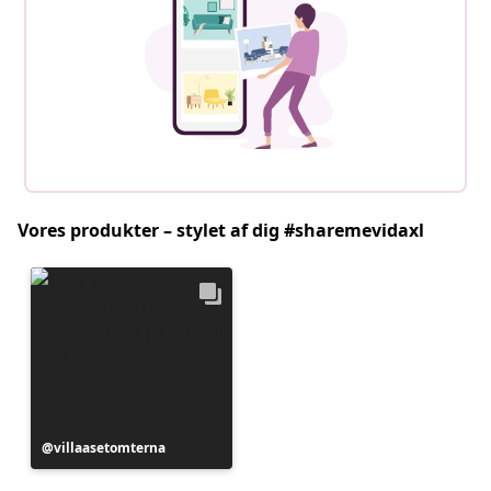
Vores produkter – stylet af dig #sharemevidaxl
Opslag
villaasetomterna
offentliggjort
af