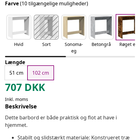
Farve
(10 tilgængelige muligheder)
Hvid
Sort
Sonoma-
Betongrå
Røget eg
eg
Længde
51 cm
102 cm
707
DKK
Inkl. moms
Beskrivelse
Dette barbord er både praktisk og flot at have i
hjemmet.
Stabilt og slidstærkt materiale: Konstrueret træ