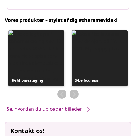
Vores produkter – stylet af dig #sharemevidaxl
Opslag
sbhomestaging
Opslag
bella.unass
offentliggjort
offentliggjort
af
af
Se, hvordan du uploader billeder
Kontakt os!