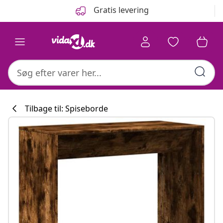
Forrige
Næste
Gratis levering
Tilbage til: Spiseborde
Køkkenkollekti
#sharemevidaxl