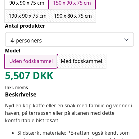
90 x 90 x 75 cm
150 x 90 x 75 cm
190 x 90 x 75 cm
190 x 80 x 75 cm
Antal produkter
4-personers
Model
Uden fodskammel
Med fodskammel
5,507
DKK
Inkl. moms
Beskrivelse
Nyd en kop kaffe eller en snak med familie og venner i
haven, på terrassen eller på altanen med dette
komfortable bistrosæt!
Slidstærkt materiale: PE-rattan, også kendt som