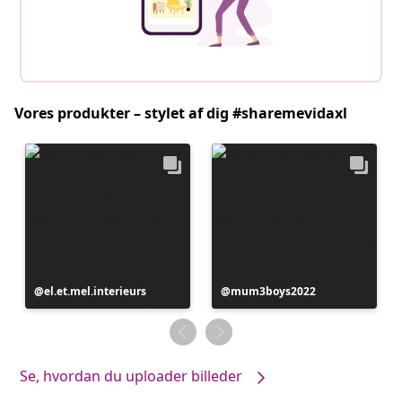
Vores produkter – stylet af dig #sharemevidaxl
Opslag
el.et.mel.interieurs
Opslag
mum3boys2022
offentliggjort
offentliggjort
af
af
Se, hvordan du uploader billeder