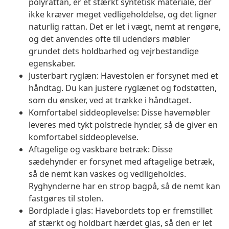
polyrattan, er et stærkt syntetisk materiale, der
ikke kræver meget vedligeholdelse, og det ligner
naturlig rattan. Det er let i vægt, nemt at rengøre,
og det anvendes ofte til udendørs møbler
grundet dets holdbarhed og vejrbestandige
egenskaber.
Justerbart ryglæn: Havestolen er forsynet med et
håndtag. Du kan justere ryglænet og fodstøtten,
som du ønsker, ved at trække i håndtaget.
Komfortabel siddeoplevelse: Disse havemøbler
leveres med tykt polstrede hynder, så de giver en
komfortabel siddeoplevelse.
Aftagelige og vaskbare betræk: Disse
sædehynder er forsynet med aftagelige betræk,
så de nemt kan vaskes og vedligeholdes.
Ryghynderne har en strop bagpå, så de nemt kan
fastgøres til stolen.
Bordplade i glas: Havebordets top er fremstillet
af stærkt og holdbart hærdet glas, så den er let