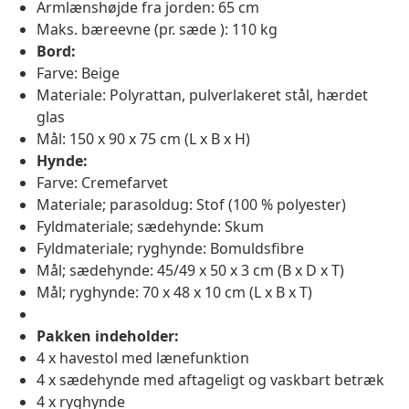
Armlænshøjde fra jorden: 65 cm
Maks. bæreevne (pr. sæde ): 110 kg
Bord:
Farve: Beige
Materiale: Polyrattan, pulverlakeret stål, hærdet
glas
Mål: 150 x 90 x 75 cm (L x B x H)
Hynde:
Farve: Cremefarvet
Materiale; parasoldug: Stof (100 % polyester)
Fyldmateriale; sædehynde: Skum
Fyldmateriale; ryghynde: Bomuldsfibre
Mål; sædehynde: 45/49 x 50 x 3 cm (B x D x T)
Mål; ryghynde: 70 x 48 x 10 cm (L x B x T)
Pakken indeholder:
4 x havestol med lænefunktion
4 x sædehynde med aftageligt og vaskbart betræk
4 x ryghynde