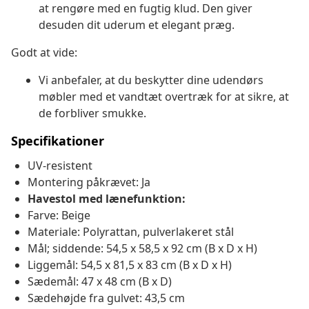
at rengøre med en fugtig klud. Den giver
desuden dit uderum et elegant præg.
Godt at vide:
Vi anbefaler, at du beskytter dine udendørs
møbler med et vandtæt overtræk for at sikre, at
de forbliver smukke.
Specifikationer
UV-resistent
Montering påkrævet: Ja
Havestol med lænefunktion:
Farve: Beige
Materiale: Polyrattan, pulverlakeret stål
Mål; siddende: 54,5 x 58,5 x 92 cm (B x D x H)
Liggemål: 54,5 x 81,5 x 83 cm (B x D x H)
Sædemål: 47 x 48 cm (B x D)
Sædehøjde fra gulvet: 43,5 cm