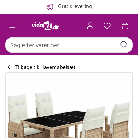
Forrige
Næste
Gratis levering
Tilbage til: Havemøbelsæt
Køkkenkollekti
#sharemevidaxl