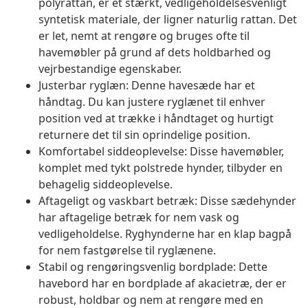
polyrattan, er et stærkt, vedligeholdelsesvenligt
syntetisk materiale, der ligner naturlig rattan. Det
er let, nemt at rengøre og bruges ofte til
havemøbler på grund af dets holdbarhed og
vejrbestandige egenskaber.
Justerbar ryglæn: Denne havesæde har et
håndtag. Du kan justere ryglænet til enhver
position ved at trække i håndtaget og hurtigt
returnere det til sin oprindelige position.
Komfortabel siddeoplevelse: Disse havemøbler,
komplet med tykt polstrede hynder, tilbyder en
behagelig siddeoplevelse.
Aftageligt og vaskbart betræk: Disse sædehynder
har aftagelige betræk for nem vask og
vedligeholdelse. Ryghynderne har en klap bagpå
for nem fastgørelse til ryglænene.
Stabil og rengøringsvenlig bordplade: Dette
havebord har en bordplade af akacietræ, der er
robust, holdbar og nem at rengøre med en