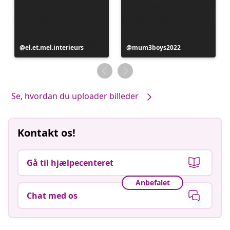
Opslag
el.et.mel.interieurs
Opslag
mum3boys2022
offentliggjort
offentliggjort
af
af
Se, hvordan du uploader billeder
Kontakt os!
Gå til hjælpecenteret
Anbefalet
Chat med os