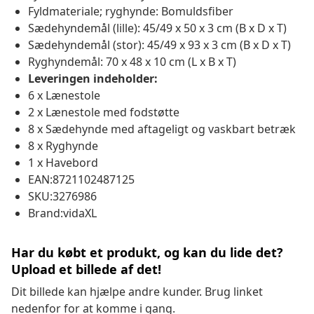
Fyldmateriale; ryghynde: Bomuldsfiber
Sædehyndemål (lille): 45/49 x 50 x 3 cm (B x D x T)
Sædehyndemål (stor): 45/49 x 93 x 3 cm (B x D x T)
Ryghyndemål: 70 x 48 x 10 cm (L x B x T)
Leveringen indeholder:
6 x Lænestole
2 x Lænestole med fodstøtte
8 x Sædehynde med aftageligt og vaskbart betræk
8 x Ryghynde
1 x Havebord
EAN:8721102487125
SKU:3276986
Brand:vidaXL
Har du købt et produkt, og kan du lide det?
Upload et billede af det!
Dit billede kan hjælpe andre kunder. Brug linket
nedenfor for at komme i gang.