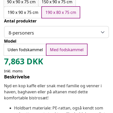
90 x 90 x 75 cm
150 x 90 x 75 cm
190 x 90 x 75 cm
190 x 80 x 75 cm
Antal produkter
8-personers
Model
Uden fodskammel
Med fodskammel
7,863
DKK
Inkl. moms
Beskrivelse
Nyd en kop kaffe eller snak med familie og venner i
haven, baghaven eller på altanen med dette
komfortable bistrosæt!
Holdbart materiale: PE-rattan, også kendt som