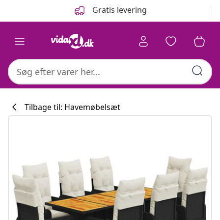
Forrige
Næste
Gratis levering
Tilbage til: Havemøbelsæt
Køkkenkollekti
#sharemevidaxl