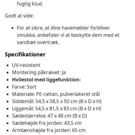
fugtig klud.
Godt at vide:
For at sikre, at dine havemøbler forbliver
smukke, anbefaler vi at beskytte dem med et
vandtæt overtræk.
Specifikationer
UV-resistent
Montering påkrævet: Ja
Hvilestol med liggefunktion:
Farve: Sort
Materiale: PE-rattan, pulverlakeret stål
Siddemål: 54,5 x 58,5 x 92 cm (B x D x H)
Liggemål: 54,5 x 81,5 x 83 cm (B x D x H)
Sædestørrelse: 47 x 48 cm (B x D)
Sædehøjde fra jorden: 43,5 cm
Armlænshøjde fra jorden: 65 cm