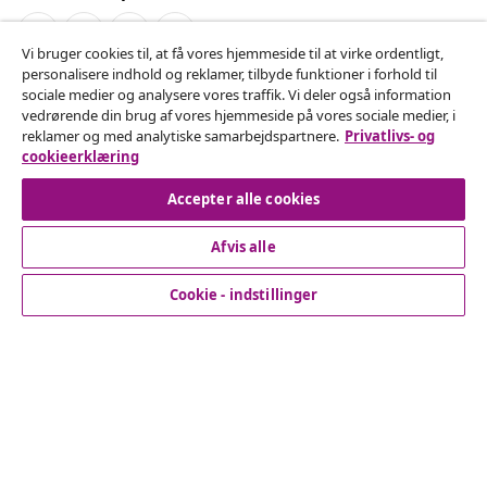
Vi bruger cookies til, at få vores hjemmeside til at virke ordentligt,
personalisere indhold og reklamer, tilbyde funktioner i forhold til
Fortryd køb
sociale medier og analysere vores traffik. Vi deler også information
vedrørende din brug af vores hjemmeside på vores sociale medier, i
Indsend en anmodning om at fortryde din ordre.
reklamer og med analytiske samarbejdspartnere.
Privatlivs- og
cookieerklæring
Fortryd køb
Accepter alle cookies
Afvis alle
Kundeservice
Cookie - indstillinger
Virksomhed
vidaXL
Opdag mere