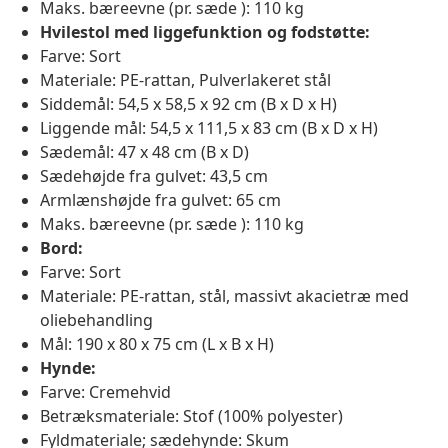
Maks. bæreevne (pr. sæde ): 110 kg
Hvilestol med liggefunktion og fodstøtte:
Farve: Sort
Materiale: PE-rattan, Pulverlakeret stål
Siddemål: 54,5 x 58,5 x 92 cm (B x D x H)
Liggende mål: 54,5 x 111,5 x 83 cm (B x D x H)
Sædemål: 47 x 48 cm (B x D)
Sædehøjde fra gulvet: 43,5 cm
Armlænshøjde fra gulvet: 65 cm
Maks. bæreevne (pr. sæde ): 110 kg
Bord:
Farve: Sort
Materiale: PE-rattan, stål, massivt akacietræ med
oliebehandling
Mål: 190 x 80 x 75 cm (L x B x H)
Hynde:
Farve: Cremehvid
Betræksmateriale: Stof (100% polyester)
Fyldmateriale; sædehynde: Skum