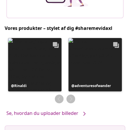
Vores produkter – stylet af dig #sharemevidaxl
Opslag
Rinaldi
Opslag
adventuresofwander
offentliggjort
offentliggjort
af
af
Se, hvordan du uploader billeder