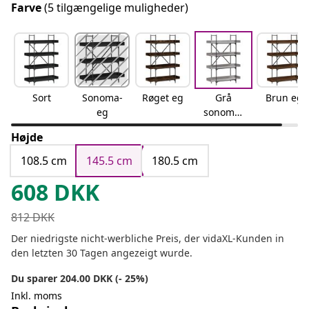
Farve
(5 tilgængelige muligheder)
Sort
Sonoma-
Røget eg
Grå
Brun eg
eg
sonoma-
eg
Højde
108.5 cm
145.5 cm
180.5 cm
608
DKK
812
DKK
Der niedrigste nicht-werbliche Preis, der vidaXL-Kunden in
den letzten 30 Tagen angezeigt wurde.
Du sparer 204.00 DKK (- 25%)
Inkl. moms