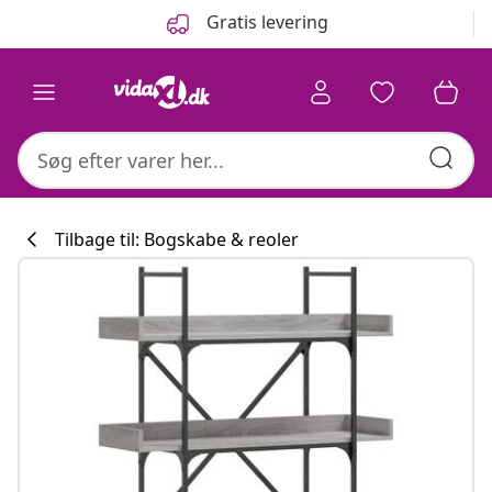
Forrige
Næste
Gratis levering
Tilbage til: Bogskabe & reoler
Køkkenkollekti
#sharemevidaxl