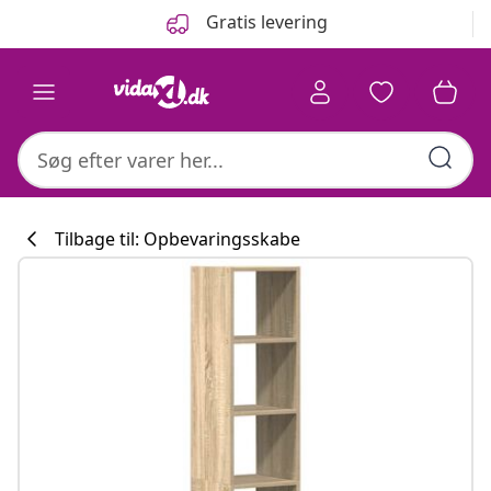
Forrige
Næste
Gratis levering
Tilbage til: Opbevaringsskabe
Køkkenkollekti
#sharemevidaxl