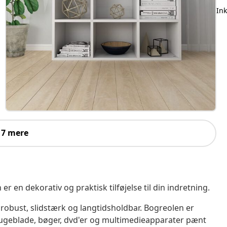
In
 7 mere
r en dekorativ og praktisk tilføjelse til din indretning.
n robust, slidstærk og langtidsholdbar. Bogreolen er
e ugeblade, bøger, dvd'er og multimedieapparater pænt