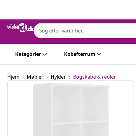
Forrige
Næste
Kategorier
Købefterrum
Hjem
Møbler
Hylder
Bogskabe & reoler