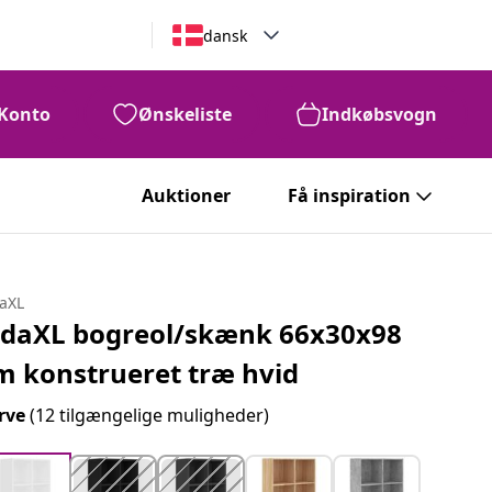
dansk
Konto
Ønskeliste
Indkøbsvogn
Auktioner
Få inspiration
daXL
idaXL bogreol/skænk 66x30x98
m konstrueret træ hvid
rve
(12 tilgængelige muligheder)