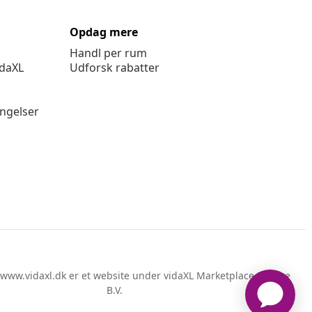
Opdag mere
Handl per rum
idaXL
Udforsk rabatter
ingelser
www.vidaxl.dk er et website under vidaXL Marketplace Europe
B.V.