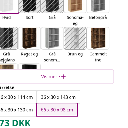
Hvid
Sort
Grå
Sonoma-
Betongrå
eg
Grå
Røget eg
Grå
Brun eg
Gammelt
højglans
sonoma-
træ
eg
Vis mere
ørrelse
artisan
Sort eg
eg
36 x 30 x 114 cm
36 x 30 x 143 cm
66 x 30 x 130 cm
66 x 30 x 98 cm
73
DKK