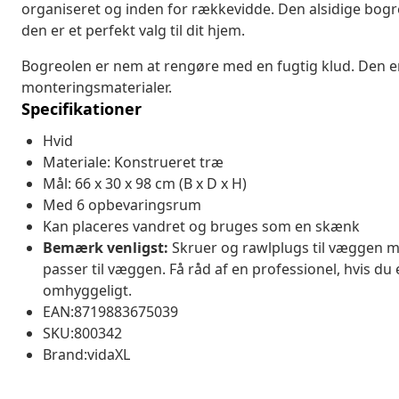
organiseret og inden for rækkevidde. Den alsidige bog
den er et perfekt valg til dit hjem.
Bogreolen er nem at rengøre med en fugtig klud. Den
monteringsmaterialer.
Specifikationer
Hvid
Materiale: Konstrueret træ
Mål: 66 x 30 x 98 cm (B x D x H)
Med 6 opbevaringsrum
Kan placeres vandret og bruges som en skænk
Bemærk venligst:
Skruer og rawlplugs til væggen m
passer til væggen. Få råd af en professionel, hvis du 
omhyggeligt.
EAN:8719883675039
SKU:800342
Brand:vidaXL