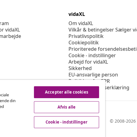
vidaXL
gram
Om vidaXL
or vidaXL
Vilkår & betingelser Sælger v
marbejde
Privatlivspolitik
Cookiepolitik
Prioriterede forsendelsesbet
Cookie - indstillinger
Arbejd for vidaXL
Sikkerhed
EU-ansvarlige person
Politikken for EPR
Tilgængelighedserklæring
Accepter alle cookies
ociale
rende din
med
Afvis alle
© 2008-2026 
Cookie - indstillinger