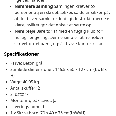
lige ved hånden.
Nemmere samling
Samlingen kræver to
personer og en skruetrækker, så du er sikker på,
at det bliver samlet ordentligt. Instruktionerne er
klare, hvilket gør det enkelt at sætte op.
Nem pleje
Bare tør af med en fugtig klud for
hurtig rengøring. Denne simple rutine holder
skrivebordet pænt, også i travle kontormiljøer.
Specifikationer
Farve: Beton grå
Samlede dimensioner: 115,5 x 50 x 127 cm (L x B x
H)
Vægt: 40,95 kg
Antal skuffer: 2
Slidstærk
Montering påkrævet: Ja
Leveringsindhold:
1 x Skrivebord: 70 x 40 x 76 cm(LxWxH)