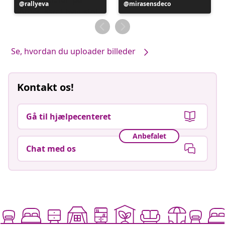
Opslag
rallyeva
Opslag
mirasensdeco
offentliggjort
offentliggjort
af
af
Se, hvordan du uploader billeder
Kontakt os!
Gå til hjælpecenteret
Anbefalet
Chat med os