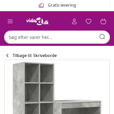
Forrige
Næste
Gratis levering
Tilbage til: Skriveborde
Køkkenkollekti
#sharemevidaxl