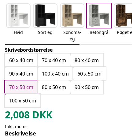
Hvid
Sort eg
Sonoma-
Betongrå
Røget eg
eg
Skrivebordstørrelse
60 x 40 cm
70 x 40 cm
80 x 40 cm
90 x 40 cm
100 x 40 cm
60 x 50 cm
70 x 50 cm
80 x 50 cm
90 x 50 cm
100 x 50 cm
2,008
DKK
Inkl. moms
Beskrivelse