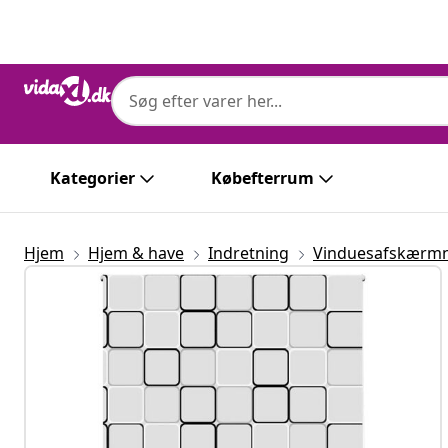
Forrige
Næste
Kategorier
Købefterrum
Hjem
Hjem & have
Indretning
Vinduesafskærm