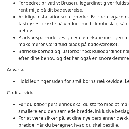
Forbedret privatliv: Bruserullegardinet giver fuld
rent miljø på dit badeværelse.
Alsidige installationsmuligheder: Bruserullegardin
fastgøres direkte på vinduet med klembeslag, så d
behov.
Pladsbesparende design: Rullemekanismen gemmer 
maksimerer værdifuld plads på badeværelset.
Børnesikkerhed og justerbarhed: Rullegardinet ha
efter dine behov, og det har også en snoreklemme
Advarsel:
Hold ledninger uden for små børns rækkevidde. Led
Godt at vide:
Før du køber persienner, skal du starte med at måle d
smallere end den samlede bredde, inklusive besla
For at være sikker på, at dine nye persienner dække
bredde, når du beregner, hvad du skal bestille.