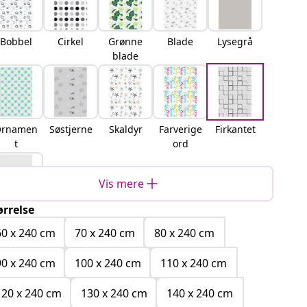
Bobbel
Cirkel
Grønne
Blade
Lysegrå
blade
Ornamen
Søstjerne
Skaldyr
Farverige
Firkantet
t
ord
Vis mere
ørrelse
Hvid
60 x 240 cm
70 x 240 cm
80 x 240 cm
90 x 240 cm
100 x 240 cm
110 x 240 cm
120 x 240 cm
130 x 240 cm
140 x 240 cm