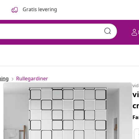
Gratis levering
ning
Rullegardiner
vi
v
c
Fa