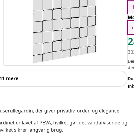
Mo
2
30
Der
de
 11 mere
Du
In
userullegardin, der giver privatliv, orden og elegance.
dinet er lavet af PEVA, hvilket gør det vandafvisende og
hvilket sikrer langvarig brug.