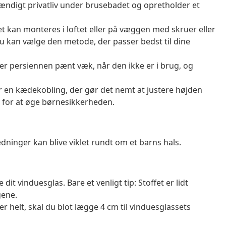
stændigt privatliv under brusebadet og opretholder et
et kan monteres i loftet eller på væggen med skruer eller
u kan vælge den metode, der passer bedst til dine
persiennen pænt væk, når den ikke er i brug, og
r en kædekobling, der gør det nemt at justere højden
 for at øge børnesikkerheden.
ninger kan blive viklet rundt om et barns hals.
it vinduesglas. Bare et venligt tip: Stoffet er lidt
gene.
r helt, skal du blot lægge 4 cm til vinduesglassets