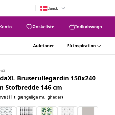
dansk
Konto
Ønskeliste
Indkøbsvogn
Auktioner
Få inspiration
daXL
idaXL Bruserullegardin 150x240
m Stofbredde 146 cm
rve
(11 tilgængelige muligheder)