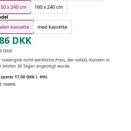
150 x 240 cm
160 x 240 cm
del
uden kassette
med kassette
86
DKK
3
DKK
 niedrigste nicht-werbliche Preis, der vidaXL-Kunden in
n letzten 30 Tagen angezeigt wurde.
 sparer 17.00 DKK (- 6%)
kl. moms