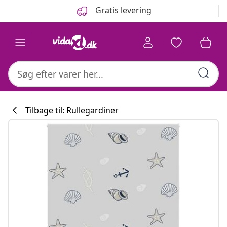
Forrige
Næste
Gratis levering
Tilbage til: Rullegardiner
Køkkenkollekti
#sharemevidaxl