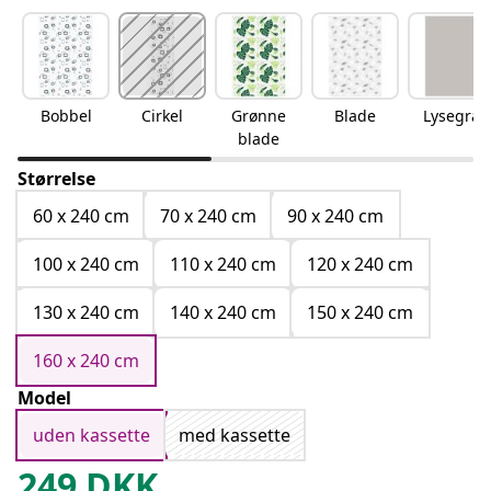
Bobbel
Cirkel
Grønne
Blade
Lysegrå
blade
Størrelse
60 x 240 cm
70 x 240 cm
90 x 240 cm
100 x 240 cm
110 x 240 cm
120 x 240 cm
130 x 240 cm
140 x 240 cm
150 x 240 cm
160 x 240 cm
Model
uden kassette
med kassette
249
DKK