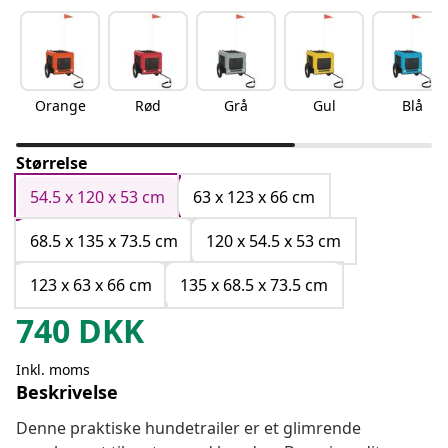
Orange
Rød
Grå
Gul
Blå
Størrelse
54.5 x 120 x 53 cm
63 x 123 x 66 cm
68.5 x 135 x 73.5 cm
120 x 54.5 x 53 cm
123 x 63 x 66 cm
135 x 68.5 x 73.5 cm
740
DKK
Inkl. moms
Beskrivelse
Denne praktiske hundetrailer er et glimrende