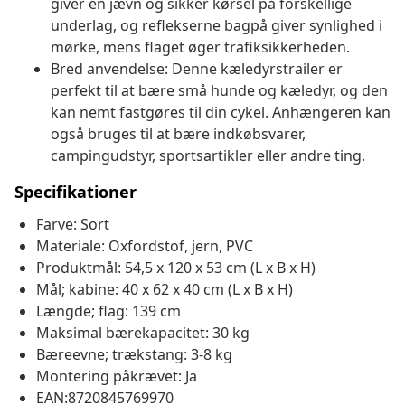
giver en jævn og sikker kørsel på forskellige
underlag, og reflekserne bagpå giver synlighed i
mørke, mens flaget øger trafiksikkerheden.
Bred anvendelse: Denne kæledyrstrailer er
perfekt til at bære små hunde og kæledyr, og den
kan nemt fastgøres til din cykel. Anhængeren kan
også bruges til at bære indkøbsvarer,
campingudstyr, sportsartikler eller andre ting.
Specifikationer
Farve: Sort
Materiale: Oxfordstof, jern, PVC
Produktmål: 54,5 x 120 x 53 cm (L x B x H)
Mål; kabine: 40 x 62 x 40 cm (L x B x H)
Længde; flag: 139 cm
Maksimal bærekapacitet: 30 kg
Bæreevne; trækstang: 3-8 kg
Montering påkrævet: Ja
EAN:8720845769970