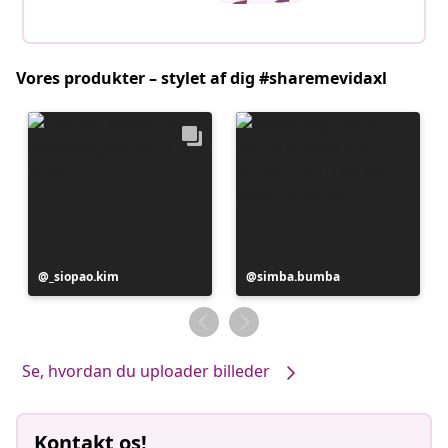
Vores produkter – stylet af dig #sharemevidaxl
Opslag
_siopao.kim
Opslag
simba.bumba
offentliggjort
offentliggjort
af
af
Se, hvordan du uploader billeder
Kontakt os!