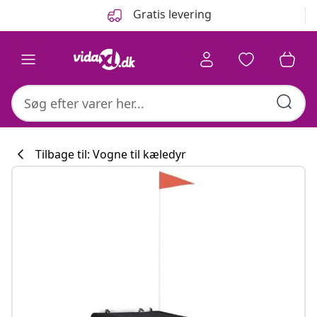
Forrige
Næste
Gratis levering
Tilbage til: Vogne til kæledyr
Køkkenkollekti
#sharemevidaxl