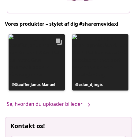
Vores produkter – stylet af dig #sharemevidaxl
Opslag
Stauffer Janus Manuel
Opslag
aslan_djingis
offentliggjort
offentliggjort
af
af
Se, hvordan du uploader billeder
Kontakt os!