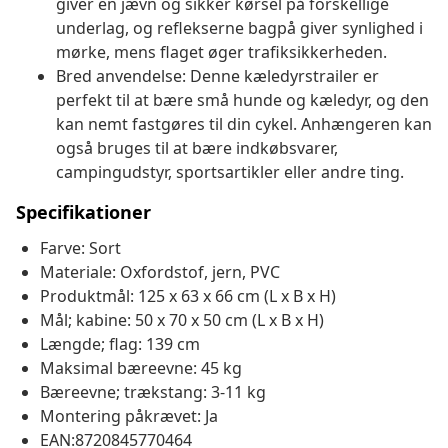
giver en jævn og sikker kørsel på forskellige
underlag, og reflekserne bagpå giver synlighed i
mørke, mens flaget øger trafiksikkerheden.
Bred anvendelse: Denne kæledyrstrailer er
perfekt til at bære små hunde og kæledyr, og den
kan nemt fastgøres til din cykel. Anhængeren kan
også bruges til at bære indkøbsvarer,
campingudstyr, sportsartikler eller andre ting.
Specifikationer
Farve: Sort
Materiale: Oxfordstof, jern, PVC
Produktmål: 125 x 63 x 66 cm (L x B x H)
Mål; kabine: 50 x 70 x 50 cm (L x B x H)
Længde; flag: 139 cm
Maksimal bæreevne: 45 kg
Bæreevne; trækstang: 3-11 kg
Montering påkrævet: Ja
EAN:8720845770464