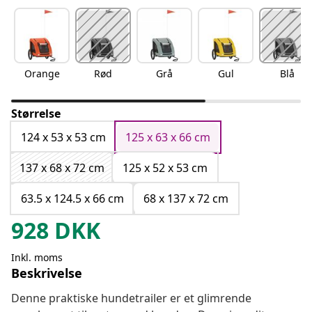
Orange
Rød
Grå
Gul
Blå
Størrelse
124 x 53 x 53 cm
125 x 63 x 66 cm
137 x 68 x 72 cm
125 x 52 x 53 cm
63.5 x 124.5 x 66 cm
68 x 137 x 72 cm
928
DKK
Inkl. moms
Beskrivelse
Denne praktiske hundetrailer er et glimrende