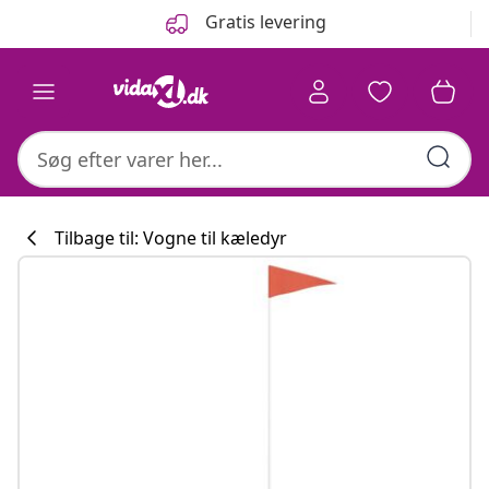
Forrige
Næste
Gratis levering
Tilbage til: Vogne til kæledyr
Køkkenkollekti
#sharemevidaxl