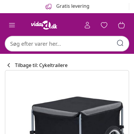
Forrige
Næste
Gratis levering
Tilbage til: Cykeltrailere
Køkkenkollekti
#sharemevidaxl