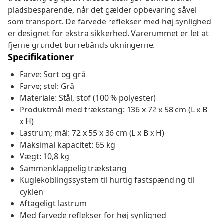
pladsbesparende, når det gælder opbevaring såvel
som transport. De farvede reflekser med høj synlighed
er designet for ekstra sikkerhed. Varerummet er let at
fjerne grundet burrebåndslukningerne.
Specifikationer
Farve: Sort og grå
Farve; stel: Grå
Materiale: Stål, stof (100 % polyester)
Produktmål med trækstang: 136 x 72 x 58 cm (L x B
x H)
Lastrum; mål: 72 x 55 x 36 cm (L x B x H)
Maksimal kapacitet: 65 kg
Vægt: 10,8 kg
Sammenklappelig trækstang
Kuglekoblingssystem til hurtig fastspænding til
cyklen
Aftageligt lastrum
Med farvede reflekser for høj synlighed