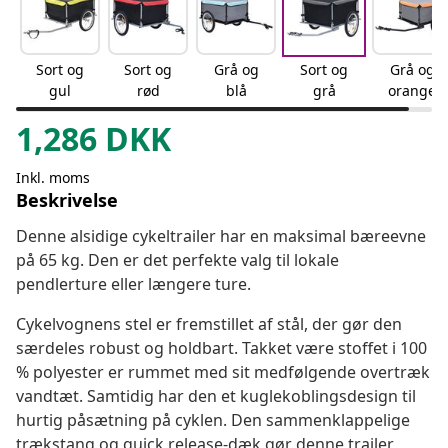
Sort og
Sort og
Grå og
Sort og
Grå og
gul
rød
blå
grå
orange
1,286
DKK
Inkl. moms
Beskrivelse
Denne alsidige cykeltrailer har en maksimal bæreevne
på 65 kg. Den er det perfekte valg til lokale
pendlerture eller længere ture.
Cykelvognens stel er fremstillet af stål, der gør den
særdeles robust og holdbart. Takket være stoffet i 100
% polyester er rummet med sit medfølgende overtræk
vandtæt. Samtidig har den et kuglekoblingsdesign til
hurtig påsætning på cyklen. Den sammenklappelige
trækstang og quick release-dæk gør denne trailer