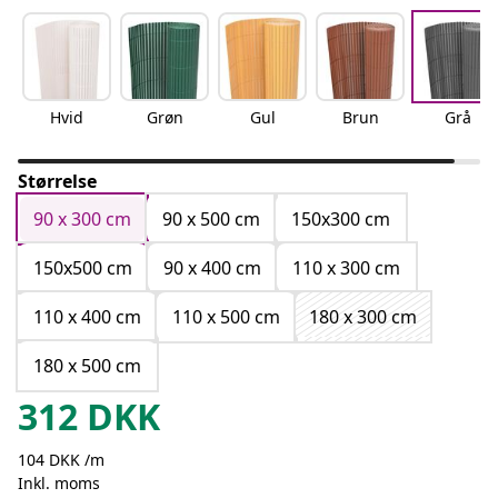
Hvid
Grøn
Gul
Brun
Grå
Størrelse
90 x 300 cm
90 x 500 cm
150x300 cm
150x500 cm
90 x 400 cm
110 x 300 cm
110 x 400 cm
110 x 500 cm
180 x 300 cm
180 x 500 cm
312
DKK
104 DKK /m
Inkl. moms