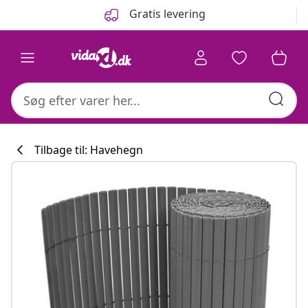
Forrige
Næste
Gratis levering
Tilbage til: Havehegn
Køkkenkollekti
#sharemevidaxl