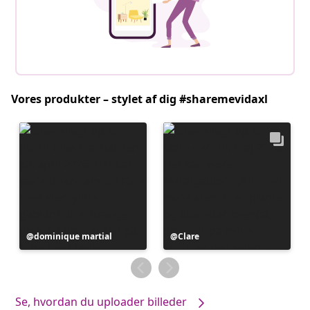
Vores produkter – stylet af dig #sharemevidaxl
Opslag
dominique martial
Opslag
Clare
offentliggjort
offentliggjort
af
af
Se, hvordan du uploader billeder