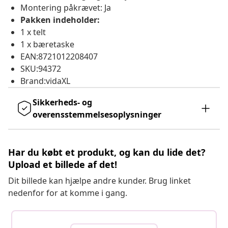
Montering påkrævet: Ja
Pakken indeholder:
1 x telt
1 x bæretaske
EAN:8721012208407
SKU:94372
Brand:vidaXL
Sikkerheds- og
overensstemmelsesoplysninger
Har du købt et produkt, og kan du lide det?
Upload et billede af det!
Dit billede kan hjælpe andre kunder. Brug linket
nedenfor for at komme i gang.