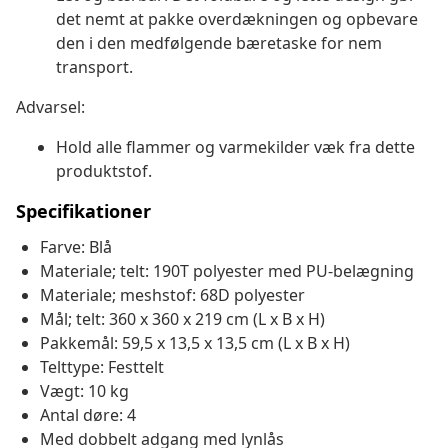
det nemt at pakke overdækningen og opbevare
den i den medfølgende bæretaske for nem
transport.
Advarsel:
Hold alle flammer og varmekilder væk fra dette
produktstof.
Specifikationer
Farve: Blå
Materiale; telt: 190T polyester med PU-belægning
Materiale; meshstof: 68D polyester
Mål; telt: 360 x 360 x 219 cm (L x B x H)
Pakkemål: 59,5 x 13,5 x 13,5 cm (L x B x H)
Telttype: Festtelt
Vægt: 10 kg
Antal døre: 4
Med dobbelt adgang med lynlås