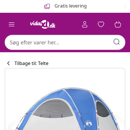
Forrige
Næste
Gratis levering
Tilbage til: Telte
Køkkenkollekti
#sharemevidaxl