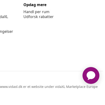
Opdag mere
Handl per rum
idaXL
Udforsk rabatter
ingelser
www.vidaxl.dk er et website under vidaXL Marketplace Europe
B.V.