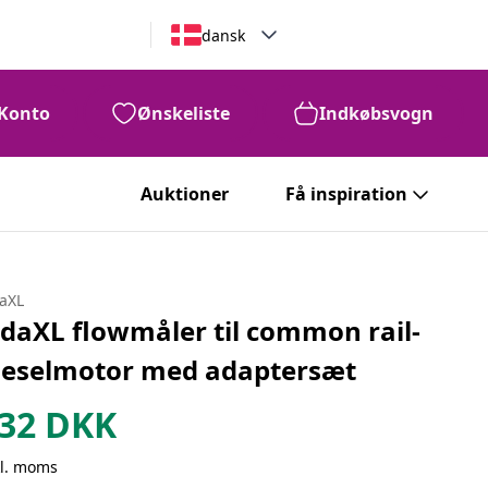
dansk
Konto
Ønskeliste
Indkøbsvogn
Auktioner
Få inspiration
daXL
idaXL flowmåler til common rail-
ieselmotor med adaptersæt
32
DKK
kl. moms