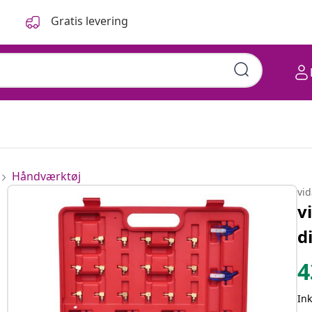
Gratis levering
Håndværktøj
vi
v
d
4
In