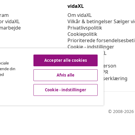
vidaXL
gram
Om vidaXL
or vidaXL
Vilkår & betingelser Sælger v
marbejde
Privatlivspolitik
Cookiepolitik
Prioriterede forsendelsesbet
Cookie - indstillinger
Arbejd for vidaXL
Sikkerhed
Accepter alle cookies
ociale
EU-ansvarlige person
rende din
Politikken for EPR
med
Afvis alle
Tilgængelighedserklæring
Cookie - indstillinger
© 2008-2026 