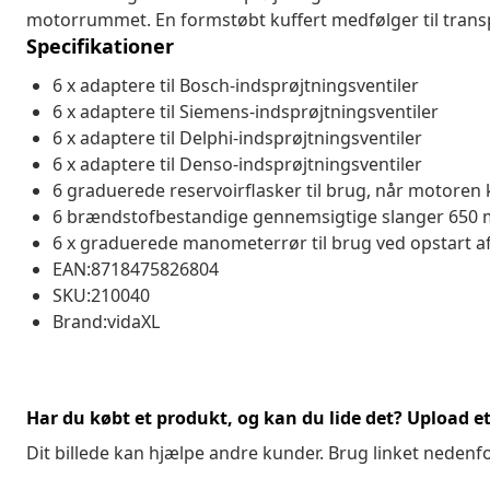
motorrummet. En formstøbt kuffert medfølger til trans
Specifikationer
6 x adaptere til Bosch-indsprøjtningsventiler
6 x adaptere til Siemens-indsprøjtningsventiler
6 x adaptere til Delphi-indsprøjtningsventiler
6 x adaptere til Denso-indsprøjtningsventiler
6 graduerede reservoirflasker til brug, når motoren 
6 brændstofbestandige gennemsigtige slanger 650
6 x graduerede manometerrør til brug ved opstart af
EAN:8718475826804
SKU:210040
Brand:vidaXL
Har du købt et produkt, og kan du lide det? Upload et 
Dit billede kan hjælpe andre kunder. Brug linket nedenf