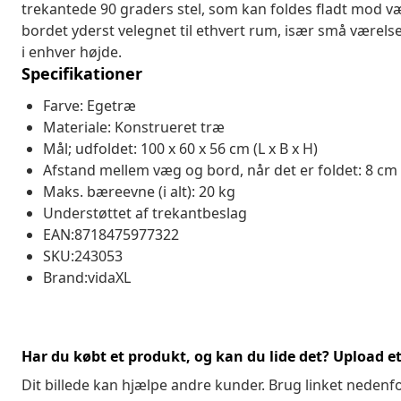
trekantede 90 graders stel, som kan foldes fladt mod væg
bordet yderst velegnet til ethvert rum, især små værel
i enhver højde.
Specifikationer
Farve: Egetræ
Materiale: Konstrueret træ
Mål; udfoldet: 100 x 60 x 56 cm (L x B x H)
Afstand mellem væg og bord, når det er foldet: 8 cm
Maks. bæreevne (i alt): 20 kg
Understøttet af trekantbeslag
EAN:8718475977322
SKU:243053
Brand:vidaXL
Har du købt et produkt, og kan du lide det? Upload et 
Dit billede kan hjælpe andre kunder. Brug linket nedenf