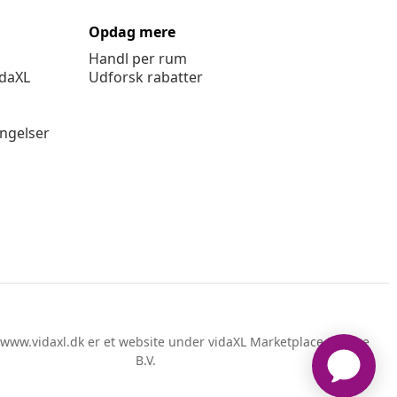
Opdag mere
Handl per rum
idaXL
Udforsk rabatter
ingelser
www.vidaxl.dk er et website under vidaXL Marketplace Europe
B.V.