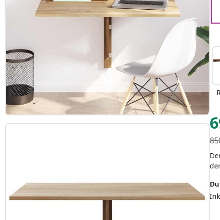
6
85
Der
de
Du
In