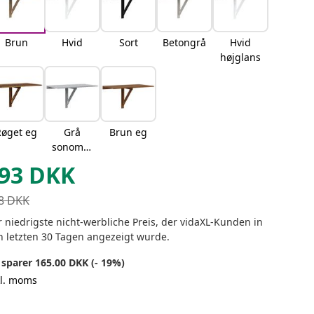
Brun
Hvid
Sort
Betongrå
Hvid
højglans
Røget eg
Grå
Brun eg
sonoma-
eg
93
DKK
8
DKK
 niedrigste nicht-werbliche Preis, der vidaXL-Kunden in
n letzten 30 Tagen angezeigt wurde.
 sparer 165.00 DKK (- 19%)
kl. moms