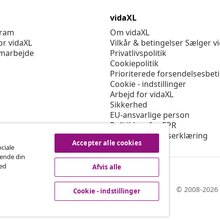
vidaXL
gram
Om vidaXL
or vidaXL
Vilkår & betingelser Sælger v
marbejde
Privatlivspolitik
Cookiepolitik
Prioriterede forsendelsesbet
Cookie - indstillinger
Arbejd for vidaXL
Sikkerhed
EU-ansvarlige person
Politikken for EPR
Tilgængelighedserklæring
Accepter alle cookies
ociale
rende din
med
Afvis alle
© 2008-2026 
Cookie - indstillinger