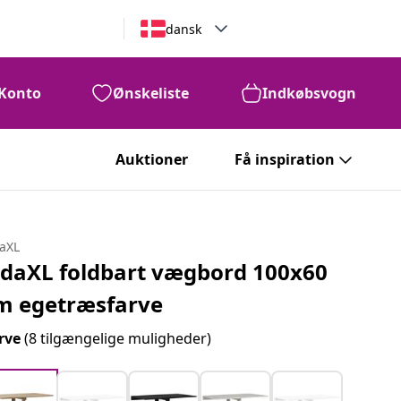
dansk
Konto
Ønskeliste
Indkøbsvogn
Auktioner
Få inspiration
daXL
idaXL foldbart vægbord 100x60
m egetræsfarve
rve
(8 tilgængelige muligheder)