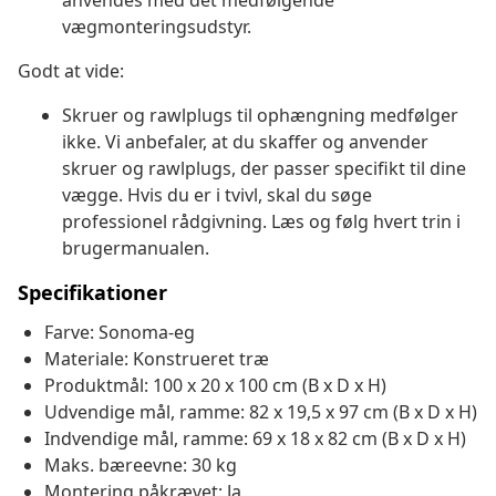
anvendes med det medfølgende
vægmonteringsudstyr.
Godt at vide:
Skruer og rawlplugs til ophængning medfølger
ikke. Vi anbefaler, at du skaffer og anvender
skruer og rawlplugs, der passer specifikt til dine
vægge. Hvis du er i tvivl, skal du søge
professionel rådgivning. Læs og følg hvert trin i
brugermanualen.
Specifikationer
Farve: Sonoma-eg
Materiale: Konstrueret træ
Produktmål: 100 x 20 x 100 cm (B x D x H)
Udvendige mål, ramme: 82 x 19,5 x 97 cm (B x D x H)
Indvendige mål, ramme: 69 x 18 x 82 cm (B x D x H)
Maks. bæreevne: 30 kg
Montering påkrævet: Ja