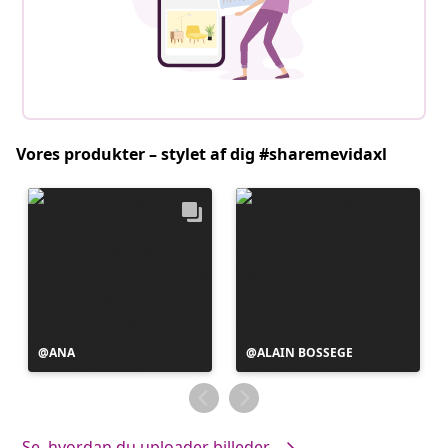
Vores produkter – stylet af dig #sharemevidaxl
Opslag
ANA
Opslag
ALAIN BOSSEGE
offentliggjort
offentliggjort
af
af
Se, hvordan du uploader billeder