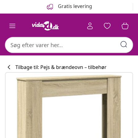
Forrige
Næste
Gratis levering
Tilbage til: Pejs & brændeovn – tilbehør
Køkkenkollekti
#sharemevidaxl