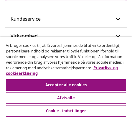
Kundeservice
Virksomhed
Vi bruger cookies til, at få vores hjemmeside til at virke ordentligt,
personalisere indhold og reklamer, tilbyde funktioner i forhold til
vidaXL
sociale medier og analysere vores traffik. Vi deler også information
vedrørende din brug af vores hjemmeside på vores sociale medier, i
reklamer og med analytiske samarbejdspartnere.
Privatlivs- og
Opdag mere
cookieerklæring
Accepter alle cookies
Afvis alle
Cookie - indstillinger
© 2008-2026 www.vidaxl.dk er et website under vidaXL
Marketplace Europe B.V.