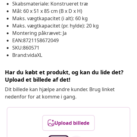
Skabsmateriale: Konstrueret træ
Mål: 60 x 51 x 85 cm (B x D x H)
Maks. vægtkapacitet (i alt): 60 kg
Maks. vægtkapacitet (pr. hylde): 20 kg
Montering påkrævet: Ja
EAN:8721158672049
SKU:860571
Brand:vidaXL
Har du købt et produkt, og kan du lide det?
Upload et billede af det!
Dit billede kan hjælpe andre kunder. Brug linket
nedenfor for at komme i gang.
Upload billede