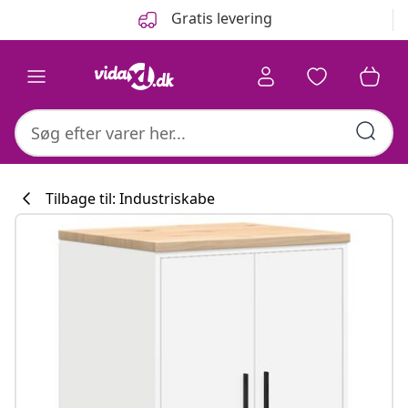
Forrige
Næste
Gratis levering
Tilbage til: Industriskabe
Køkkenkollektion
aremevidaxl