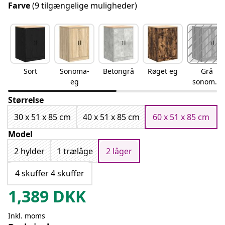
Farve
(9 tilgængelige muligheder)
Sort
Sonoma-
Betongrå
Røget eg
Grå
eg
sonoma-
eg
Størrelse
30 x 51 x 85 cm
40 x 51 x 85 cm
60 x 51 x 85 cm
Model
2 hylder
1 trælåge
2 låger
4 skuffer 4 skuffer
1,389
DKK
Inkl. moms