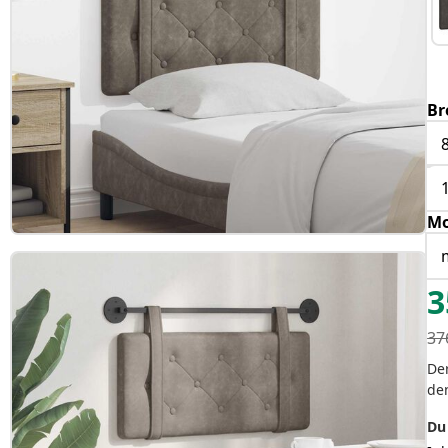
Br
Mo
3
37
Der
de
Du