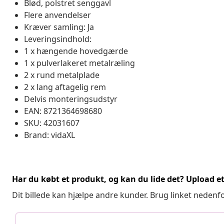
Blød, polstret senggavl
Flere anvendelser
Kræver samling: Ja
Leveringsindhold:
1 x hængende hovedgærde
1 x pulverlakeret metalræling
2 x rund metalplade
2 x lang aftagelig rem
Delvis monteringsudstyr
EAN: 8721364698680
SKU: 42031607
Brand: vidaXL
Har du købt et produkt, og kan du lide det? Upload et 
Dit billede kan hjælpe andre kunder. Brug linket nedenf