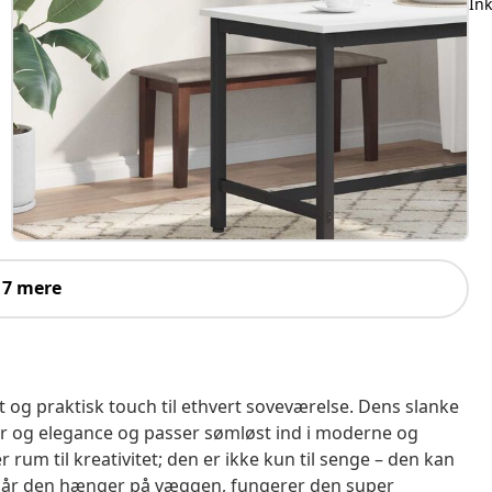
In
 7 mere
og praktisk touch til ethvert soveværelse. Dens slanke
r og elegance og passer sømløst ind i moderne og
um til kreativitet; den er ikke kun til senge – den kan
 Når den hænger på væggen, fungerer den super