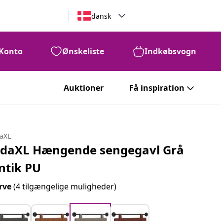
dansk
Konto
Ønskeliste
Indkøbsvogn
Auktioner
Få inspiration
daXL
idaXL Hængende sengegavl Grå
ntik PU
rve
(4 tilgængelige muligheder)