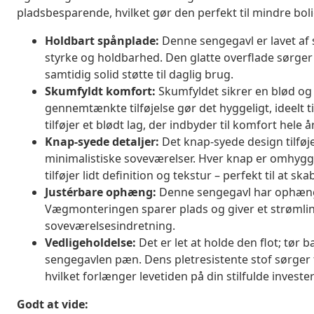
pladsbesparende, hvilket gør den perfekt til mindre boli
Holdbart spånplade:
Denne sengegavl er lavet af s
styrke og holdbarhed. Den glatte overflade sørger f
samtidig solid støtte til daglig brug.
Skumfyldt komfort:
Skumfyldet sikrer en blød og
gennemtænkte tilføjelse gør det hyggeligt, ideelt ti
tilføjer et blødt lag, der indbyder til komfort hele å
Knap-syede detaljer:
Det knap-syede design tilføjer
minimalistiske soveværelser. Hver knap er omhyggel
tilføjer lidt definition og tekstur – perfekt til at ska
Justérbare ophæng:
Denne sengegavl har ophæng, 
Vægmonteringen sparer plads og giver et strømlinet l
soveværelsesindretning.
Vedligeholdelse:
Det er let at holde den flot; tør b
sengegavlen pæn. Dens pletresistente stof sørger 
hvilket forlænger levetiden på din stilfulde investe
Godt at vide: