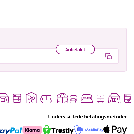
ggjort
Anbefalet
Understøttede betalingsmetoder