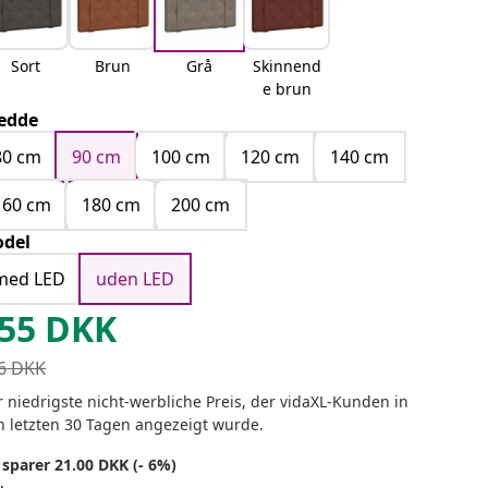
Sort
Brun
Grå
Skinnend
e brun
edde
80 cm
90 cm
100 cm
120 cm
140 cm
160 cm
180 cm
200 cm
del
med LED
uden LED
55
DKK
6
DKK
 niedrigste nicht-werbliche Preis, der vidaXL-Kunden in
n letzten 30 Tagen angezeigt wurde.
 sparer 21.00 DKK (- 6%)