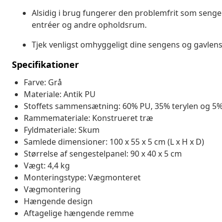
Alsidig i brug fungerer den problemfrit som sengeg
entréer og andre opholdsrum.
Tjek venligst omhyggeligt dine sengens og gavlens
Specifikationer
Farve: Grå
Materiale: Antik PU
Stoffets sammensætning: 60% PU, 35% terylen og 5%
Rammemateriale: Konstrueret træ
Fyldmateriale: Skum
Samlede dimensioner: 100 x 55 x 5 cm (L x H x D)
Størrelse af sengestelpanel: 90 x 40 x 5 cm
Vægt: 4,4 kg
Monteringstype: Vægmonteret
Vægmontering
Hængende design
Aftagelige hængende remme