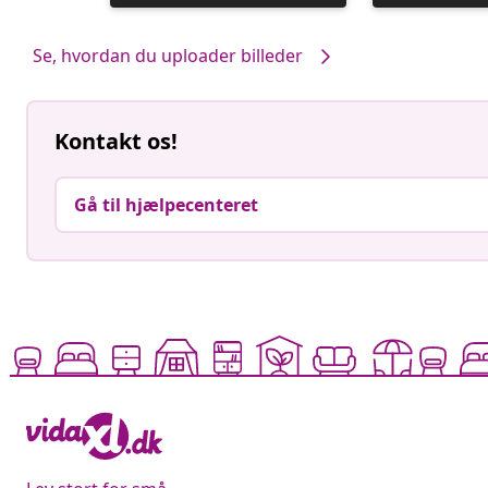
offentliggjort
offentliggjort
af
af
Se, hvordan du uploader billeder
Kontakt os!
Gå til hjælpecenteret