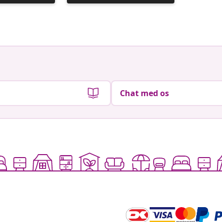
offentliggjort
offentli
af
af
Chat med os