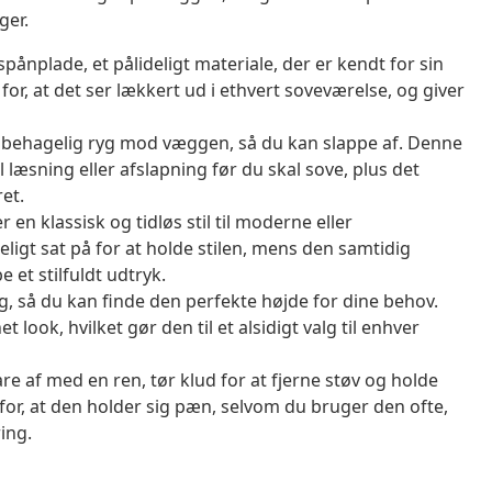
ger.
pånplade, et pålideligt materiale, der er kendt for sin
or, at det ser lækkert ud i ethvert soveværelse, og giver
 behagelig ryg mod væggen, så du kan slappe af. Denne
l læsning eller afslapning før du skal sove, plus det
ret.
 en klassisk og tidløs stil til moderne eller
igt sat på for at holde stilen, mens den samtidig
be et stilfuldt udtryk.
så du kan finde den perfekte højde for dine behov.
ook, hvilket gør den til et alsidigt valg til enhver
are af med en ren, tør klud for at fjerne støv og holde
for, at den holder sig pæn, selvom du bruger den ofte,
ring.