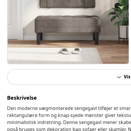
Vis
Beskrivelse
Den moderne vægmonterede sengegavl tilføjer et smart 
rektangulære form og knap-syede mønster giver tekstu
minimalistisk indretning. Denne sengegavl mener skaber r
også bruges som dekoration bag sofaer eller skamler.