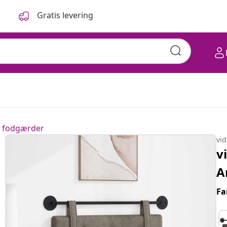
Gratis levering
 fodgærder
vi
v
A
Fa