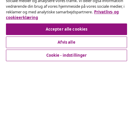
Fortryd køb
sociale medier og analysere vores traffik. Vi deler også information
vedrørende din brug af vores hjemmeside på vores sociale medier, i
Indsend en anmodning om at fortryde din ordre.
reklamer og med analytiske samarbejdspartnere.
Privatlivs- og
cookieerklæring
Fortryd køb
Accepter alle cookies
Afvis alle
Kundeservice
Cookie - indstillinger
Virksomhed
vidaXL
Opdag mere