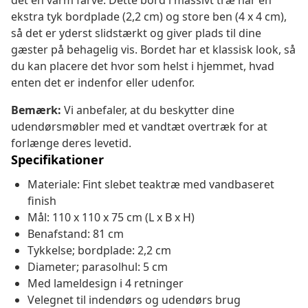
det en varm farve. Dette bord i massivt træ har en
ekstra tyk bordplade (2,2 cm) og store ben (4 x 4 cm),
så det er yderst slidstærkt og giver plads til dine
gæster på behagelig vis. Bordet har et klassisk look, så
du kan placere det hvor som helst i hjemmet, hvad
enten det er indenfor eller udenfor.
Bemærk:
Vi anbefaler, at du beskytter dine
udendørsmøbler med et vandtæt overtræk for at
forlænge deres levetid.
Specifikationer
Materiale: Fint slebet teaktræ med vandbaseret
finish
Mål: 110 x 110 x 75 cm (L x B x H)
Benafstand: 81 cm
Tykkelse; bordplade: 2,2 cm
Diameter; parasolhul: 5 cm
Med lameldesign i 4 retninger
Velegnet til indendørs og udendørs brug