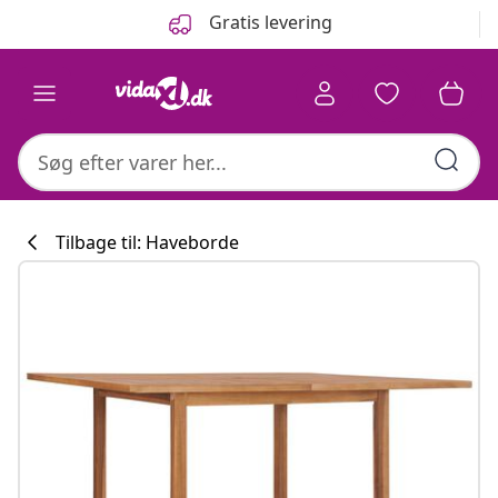
Forrige
Næste
Gratis levering
Tilbage til: Haveborde
Køkkenkollekti
#sharemevidaxl