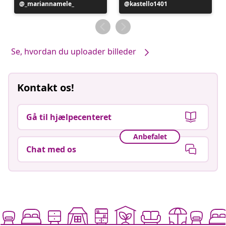
Opslag
_mariannamele_
Opslag
kastello1401
offentliggjort
offentliggjort
af
af
Se, hvordan du uploader billeder
Kontakt os!
Gå til hjælpecenteret
Anbefalet
Chat med os