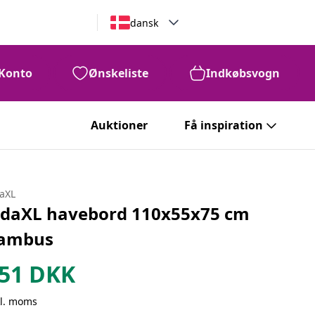
dansk
Konto
Ønskeliste
Indkøbsvogn
Auktioner
Få inspiration
daXL
idaXL havebord 110x55x75 cm
ambus
51
DKK
kl. moms