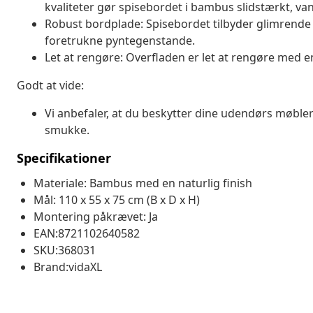
kvaliteter gør spisebordet i bambus slidstærkt, va
Robust bordplade: Spisebordet tilbyder glimrende s
foretrukne pyntegenstande.
Let at rengøre: Overfladen er let at rengøre med en
Godt at vide:
Vi anbefaler, at du beskytter dine udendørs møbler
smukke.
Specifikationer
Materiale: Bambus med en naturlig finish
Mål: 110 x 55 x 75 cm (B x D x H)
Montering påkrævet: Ja
EAN:8721102640582
SKU:368031
Brand:vidaXL