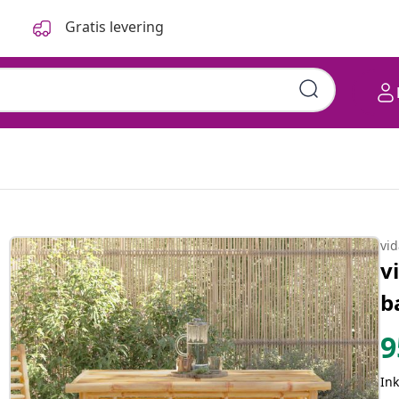
Gratis levering
vi
v
b
9
In