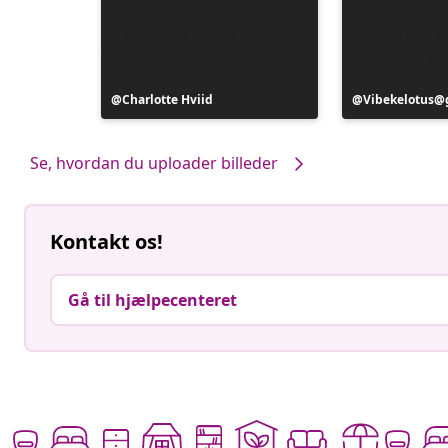
Opslag
Charlotte Hviid
Opslag
Vibekelotus@
offentliggjort
offentliggjort
af
af
Se, hvordan du uploader billeder
Kontakt os!
Gå til hjælpecenteret