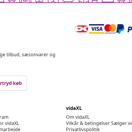
ige tilbud, sæsonvarer og
rtryd køb
vidaXL
gram
Om vidaXL
or vidaXL
Vilkår & betingelser Sælger v
marbejde
Privatlivspolitik