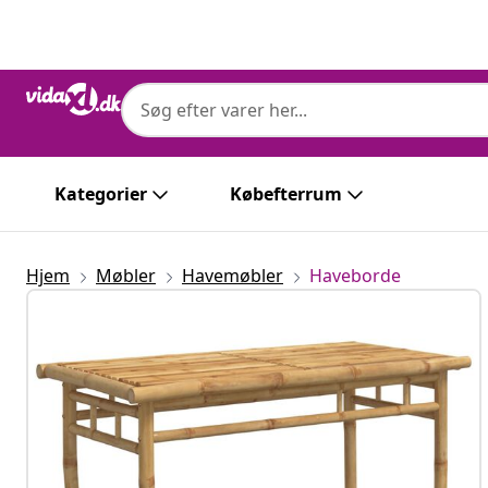
Forrige
Næste
Kategorier
Købefterrum
Hjem
Møbler
Havemøbler
Haveborde