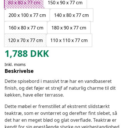
80 x 80 x 77 cm
150 x 90 x 77 cm
200 x 100 x 77 cm
140 x 80 x 77 cm
160 x 80 x 77 cm
180 x 90 x 77 cm
120 x 70 x 77 cm
110 x 110 x 77 cm
1,788
DKK
Inkl. moms
Beskrivelse
Dette spisebord i massivt træ har en vandbaseret
finish, og det føjer et strejf af naturlig charme til dit
køkken, have eller terrasse.
Dette møbel er fremstillet af ekstremt slidstærkt
teaktræ, som er ovntørret og derefter fint slebet, så
det har en meget blød og glat overflade. Teaktræ er
kendt for sin enestående styrke og vejrbestandighed,