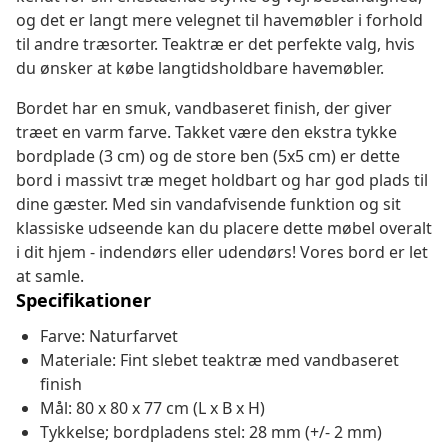
og det er langt mere velegnet til havemøbler i forhold
til andre træsorter. Teaktræ er det perfekte valg, hvis
du ønsker at købe langtidsholdbare havemøbler.
Bordet har en smuk, vandbaseret finish, der giver
træet en varm farve. Takket være den ekstra tykke
bordplade (3 cm) og de store ben (5x5 cm) er dette
bord i massivt træ meget holdbart og har god plads til
dine gæster. Med sin vandafvisende funktion og sit
klassiske udseende kan du placere dette møbel overalt
i dit hjem - indendørs eller udendørs! Vores bord er let
at samle.
Specifikationer
Farve: Naturfarvet
Materiale: Fint slebet teaktræ med vandbaseret
finish
Mål: 80 x 80 x 77 cm (L x B x H)
Tykkelse; bordpladens stel: 28 mm (+/- 2 mm)