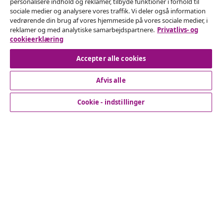
personalisere indhold og reklamer, tilbyde funktioner i forhold til
Fortryd køb
sociale medier og analysere vores traffik. Vi deler også information
vedrørende din brug af vores hjemmeside på vores sociale medier, i
Indsend en anmodning om at fortryde din ordre.
reklamer og med analytiske samarbejdspartnere.
Privatlivs- og
cookieerklæring
Fortryd køb
Accepter alle cookies
Afvis alle
Kundeservice
Cookie - indstillinger
Virksomhed
vidaXL
Opdag mere