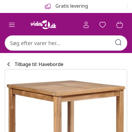
Forrige
Næste
Gratis levering
Tilbage til: Haveborde
Køkkenkollekti
#sharemevidaxl