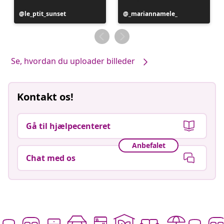
Opslag
le_ptit_sunset
Opslag
_mariannamele_
offentliggjort
offentliggjort
af
af
Se, hvordan du uploader billeder
Kontakt os!
Gå til hjælpecenteret
Anbefalet
Chat med os