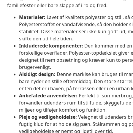
familiefester eller bare slappe af i ro og fred.
Materialer:
Lavet af kvalitets polyester og stål, så
Polyesterstoffet er vandafvisende, så den holder si
stabilitet. Disse materialer ser ikke kun godt ud, m
skifte den ud hele tiden.
Inkluderede komponenter:
Den kommer med en kom
forskellige overflader. Polyester-topdækslet giver 
designet til nem opsætning og kræver kun to perso
brugervenligt.
Alsidigt design:
Denne markise kan bruges til mang
bare nyder en stille eftermiddag. Den store størrel
enten det er i haven, på terrassen eller i en urban lo
Anbefalede anvendelser:
Perfekt til sommerbrug, 
forvandler udendørs rum til stilfulde, skyggefulde ti
miljøer og tilføjer komfort og funktion.
Pleje og vedligeholdelse:
Velegnet til udendørs br
fugtig klud for at holde sig pæn. Stålrammen og po
vedligeholdelse er nemt og ligetil over tid.