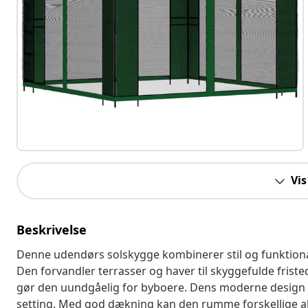
Vis
Beskrivelse
Denne udendørs solskygge kombinerer stil og funktional
Den forvandler terrasser og haver til skyggefulde fris
gør den uundgåelig for byboere. Dens moderne design ti
setting. Med god dækning kan den rumme forskellige akt