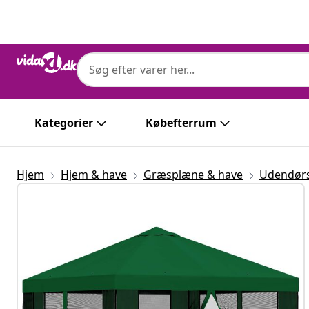
Forrige
Næste
Kategorier
Købefterrum
Hjem
Hjem & have
Græsplæne & have
Udendørs