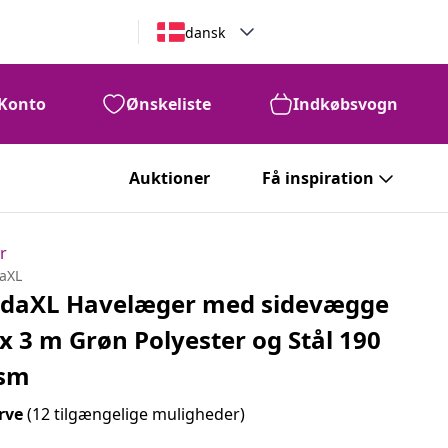
dansk
Konto
Ønskeliste
Indkøbsvogn
Auktioner
Få inspiration
r
daXL
idaXL Havelæger med sidevægge
 x 3 m Grøn Polyester og Stål 190
sm
rve
(12 tilgængelige muligheder)