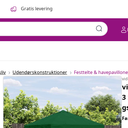
Gratis levering
liv
Udendørskonstruktioner
Festtelte & havepavillone
vi
v
3
g
Fa