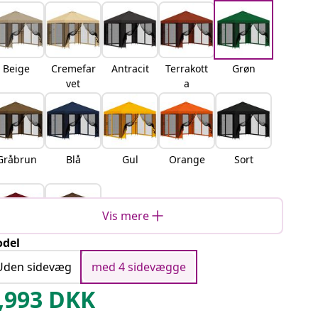
Beige
Cremefar
Antracit
Terrakott
Grøn
vet
a
Gråbrun
Blå
Gul
Orange
Sort
Vis mere
del
ordeaux
Brun
Uden sidevæg
med 4 sidevægge
,993
DKK