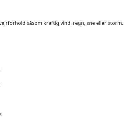
vejrforhold såsom kraftig vind, regn, sne eller storm.
l
)
e