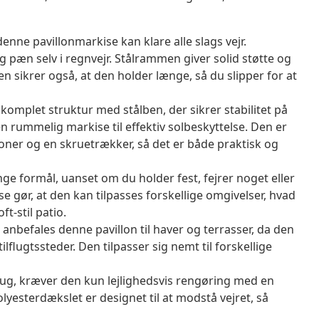
 denne pavillonmarkise kan klare alle slags vejr.
g pæn selv i regnvejr. Stålrammen giver solid støtte og
en sikrer også, at den holder længe, så du slipper for at
plet struktur med stålben, der sikrer stabilitet på
en rummelig markise til effektiv solbeskyttelse. Den er
ner og en skruetrækker, så det er både praktisk og
e formål, uanset om du holder fest, fejrer noget eller
se gør, at den kan tilpasses forskellige omgivelser, hvad
ft-stil patio.
anbefales denne pavillon til haver og terrasser, da den
lflugtssteder. Den tilpasser sig nemt til forskellige
ug, kræver den kun lejlighedsvis rengøring med en
lyesterdækslet er designet til at modstå vejret, så