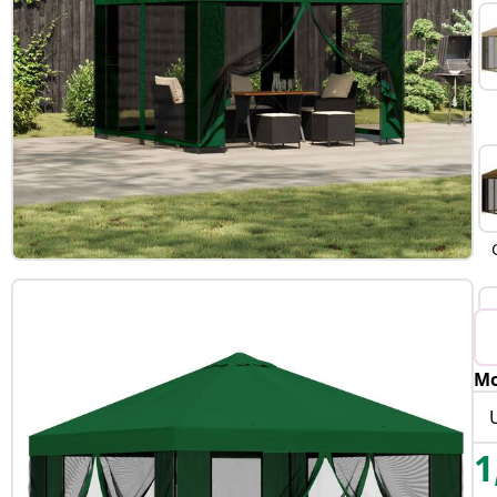
Mo
B
1