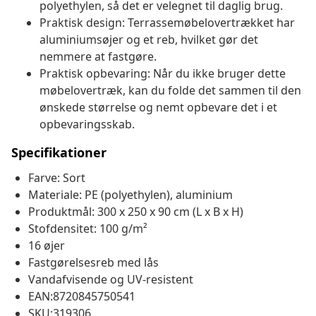
polyethylen, så det er velegnet til daglig brug.
Praktisk design: Terrassemøbelovertrækket har
aluminiumsøjer og et reb, hvilket gør det
nemmere at fastgøre.
Praktisk opbevaring: Når du ikke bruger dette
møbelovertræk, kan du folde det sammen til den
ønskede størrelse og nemt opbevare det i et
opbevaringsskab.
Specifikationer
Farve: Sort
Materiale: PE (polyethylen), aluminium
Produktmål: 300 x 250 x 90 cm (L x B x H)
Stofdensitet: 100 g/m²
16 øjer
Fastgørelsesreb med lås
Vandafvisende og UV-resistent
EAN:8720845750541
SKU:319306