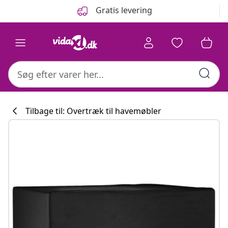
Forrige
Næste
Gratis levering
Tilbage til: Overtræk til havemøbler
Køkkenkollektion
#sharemevidaxl