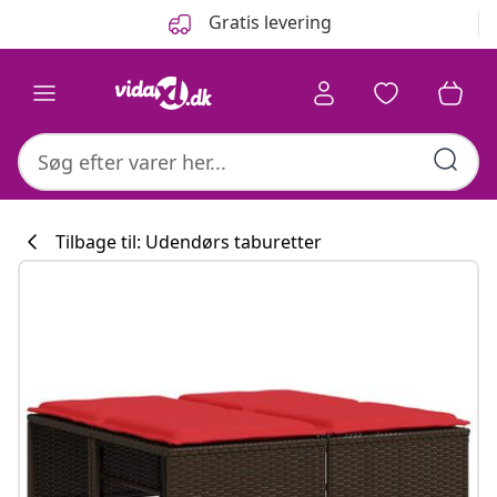
Forrige
Næste
Gratis levering
Tilbage til: Udendørs taburetter
Køkkenkollekti
#sharemevidaxl