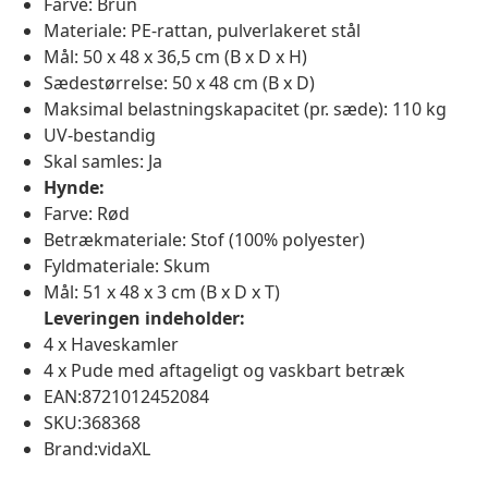
Farve: Brun
Materiale: PE-rattan, pulverlakeret stål
Mål: 50 x 48 x 36,5 cm (B x D x H)
Sædestørrelse: 50 x 48 cm (B x D)
Maksimal belastningskapacitet (pr. sæde): 110 kg
UV-bestandig
Skal samles: Ja
Hynde:
Farve: Rød
Betrækmateriale: Stof (100% polyester)
Fyldmateriale: Skum
Mål: 51 x 48 x 3 cm (B x D x T)
Leveringen indeholder:
4 x Haveskamler
4 x Pude med aftageligt og vaskbart betræk
EAN:8721012452084
SKU:368368
Brand:vidaXL