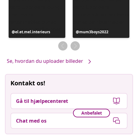
Opslag
el.et.mel.interieurs
Opslag
mum3boys2022
offentliggjort
offentliggjort
af
af
Se, hvordan du uploader billeder
Kontakt os!
Gå til hjælpecenteret
Anbefalet
Chat med os