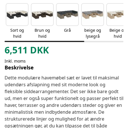
Sort og
Brun og
Grå
beige og
Beige og
hvid
hvid
lysegrå
hvid
6,511
DKK
Inkl. moms
Beskrivelse
Dette modulære havemøbel sæt er lavet til maksimal
udendørs afslapning med sit moderne look og
fleksible siddearrangementer. Det ser ikke bare godt
ud, men er også super funktionelt og passer perfekt til
haver, terrasser og andre udendørs steder og giver en
minimalistisk men indbydende atmosfære. De
strukturerede linjer og mulighed for at ændre
opsætningen gør, at du kan tilpasse det til både