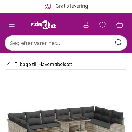
Forrige
Næste
Gratis levering
Tilbage til: Havemøbelsæt
Køkkenkollekti
#sharemevidaxl