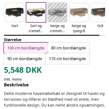
Sort
Sort og
beige og
beige og
Grå
cremefar
cremehvi
lysegrå
vet
d
Størrelse
100 cm bordlængde
80 cm bordlængde
90 cm bordlængde
110 cm bordlængde
5,548
DKK
Inkl. moms
Beskrivelse
Dette moderne havemøbelsæt er designet til haven og
terrassen og tilfører en blødhed med sit enkle, men
funktionelle design. Du kan nemt ændre opsætningen,