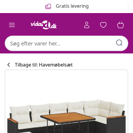
Forrige
Næste
Gratis levering
Tilbage til: Havemøbelsæt
Køkkenkollekti
#sharemevidaxl