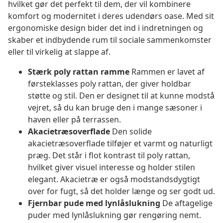
hvilket gør det perfekt til dem, der vil kombinere
komfort og modernitet i deres udendørs oase. Med sit
ergonomiske design bider det ind i indretningen og
skaber et indbydende rum til sociale sammenkomster
eller til virkelig at slappe af.
Stærk poly rattan ramme
Rammen er lavet af
førsteklasses poly rattan, der giver holdbar
støtte og stil. Den er designet til at kunne modstå
vejret, så du kan bruge den i mange sæsoner i
haven eller på terrassen.
Akacietræsoverflade
Den solide
akacietræsoverflade tilføjer et varmt og naturligt
præg. Det står i flot kontrast til poly rattan,
hvilket giver visuel interesse og holder stilen
elegant. Akacietræ er også modstandsdygtigt
over for fugt, så det holder længe og ser godt ud.
Fjernbar pude med lynlåslukning
De aftagelige
puder med lynlåslukning gør rengøring nemt.