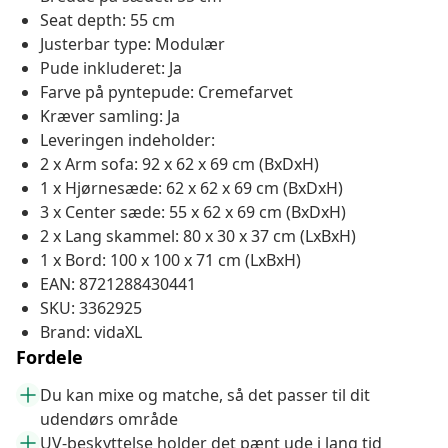
Seat depth: 55 cm
Justerbar type: Modulær
Pude inkluderet: Ja
Farve på pyntepude: Cremefarvet
Kræver samling: Ja
Leveringen indeholder:
2 x Arm sofa: 92 x 62 x 69 cm (BxDxH)
1 x Hjørnesæde: 62 x 62 x 69 cm (BxDxH)
3 x Center sæde: 55 x 62 x 69 cm (BxDxH)
2 x Lang skammel: 80 x 30 x 37 cm (LxBxH)
1 x Bord: 100 x 100 x 71 cm (LxBxH)
EAN: 8721288430441
SKU: 3362925
Brand: vidaXL
Fordele
Du kan mixe og matche, så det passer til dit
udendørs område
UV-beskyttelse holder det pænt ude i lang tid