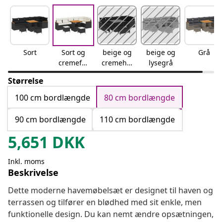
Sort
Sort og
beige og
beige og
Grå
cremefar
cremehvi
lysegrå
vet
d
Størrelse
100 cm bordlængde
80 cm bordlængde
90 cm bordlængde
110 cm bordlængde
5,651
DKK
Inkl. moms
Beskrivelse
Dette moderne havemøbelsæt er designet til haven og
terrassen og tilfører en blødhed med sit enkle, men
funktionelle design. Du kan nemt ændre opsætningen,