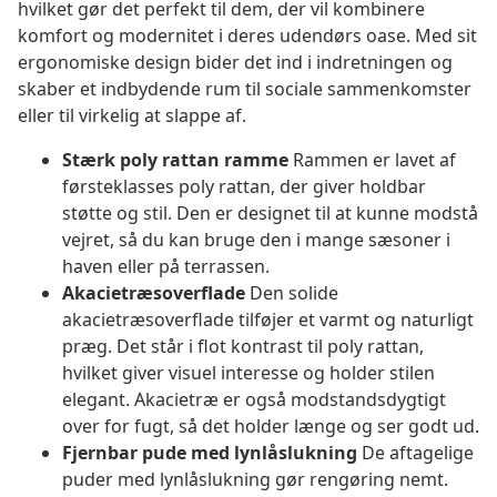
hvilket gør det perfekt til dem, der vil kombinere
komfort og modernitet i deres udendørs oase. Med sit
ergonomiske design bider det ind i indretningen og
skaber et indbydende rum til sociale sammenkomster
eller til virkelig at slappe af.
Stærk poly rattan ramme
Rammen er lavet af
førsteklasses poly rattan, der giver holdbar
støtte og stil. Den er designet til at kunne modstå
vejret, så du kan bruge den i mange sæsoner i
haven eller på terrassen.
Akacietræsoverflade
Den solide
akacietræsoverflade tilføjer et varmt og naturligt
præg. Det står i flot kontrast til poly rattan,
hvilket giver visuel interesse og holder stilen
elegant. Akacietræ er også modstandsdygtigt
over for fugt, så det holder længe og ser godt ud.
Fjernbar pude med lynlåslukning
De aftagelige
puder med lynlåslukning gør rengøring nemt.