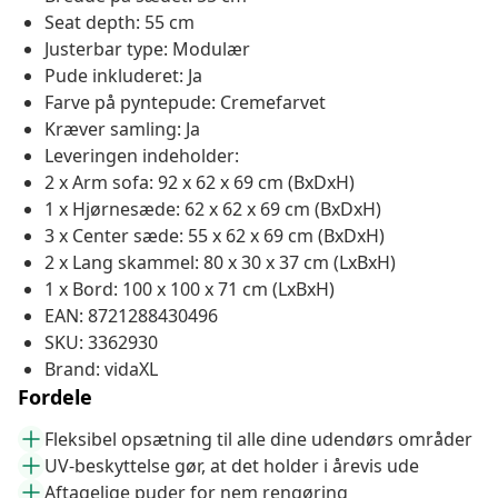
Seat depth: 55 cm
Justerbar type: Modulær
Pude inkluderet: Ja
Farve på pyntepude: Cremefarvet
Kræver samling: Ja
Leveringen indeholder:
2 x Arm sofa: 92 x 62 x 69 cm (BxDxH)
1 x Hjørnesæde: 62 x 62 x 69 cm (BxDxH)
3 x Center sæde: 55 x 62 x 69 cm (BxDxH)
2 x Lang skammel: 80 x 30 x 37 cm (LxBxH)
1 x Bord: 100 x 100 x 71 cm (LxBxH)
EAN: 8721288430496
SKU: 3362930
Brand: vidaXL
Fordele
Fleksibel opsætning til alle dine udendørs områder
UV-beskyttelse gør, at det holder i årevis ude
Aftagelige puder for nem rengøring