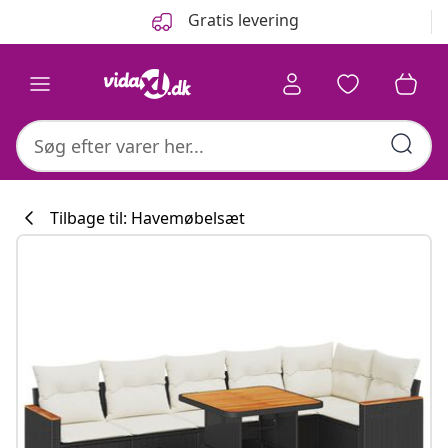
Forrige
Næste
Gratis levering
Tilbage til: Havemøbelsæt
Køkkenkollekti
#sharemevidaxl