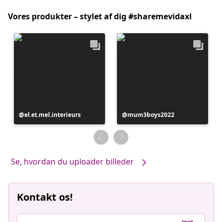
Vores produkter – stylet af dig #sharemevidaxl
Opslag
el.et.mel.interieurs
Opslag
mum3boys2022
offentliggjort
offentliggjort
af
af
Se, hvordan du uploader billeder
Kontakt os!