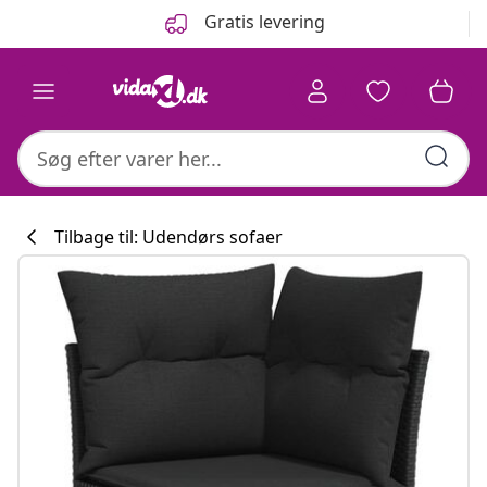
Forrige
Næste
Gratis levering
Tilbage til: Udendørs sofaer
Køkkenkollekti
#sharemevidaxl