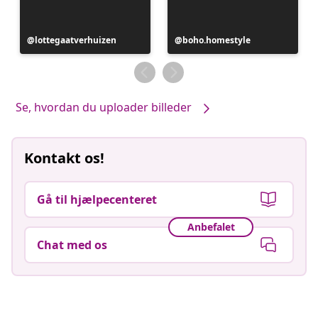
Opslag
lottegaatverhuizen
Opslag
boho.homestyle
offentliggjort
offentliggjort
af
af
Se, hvordan du uploader billeder
Kontakt os!
Gå til hjælpecenteret
Anbefalet
Chat med os