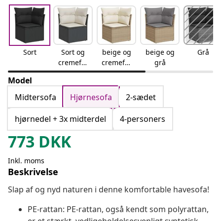
Sort
Sort og
beige og
beige og
Grå
cremefar
cremefar
grå
vet
vet
Model
Midtersofa
Hjørnesofa
2-sædet
hjørnedel + 3x midterdel
4-personers
773
DKK
Inkl. moms
Beskrivelse
Slap af og nyd naturen i denne komfortable havesofa!
PE-rattan: PE-rattan, også kendt som polyrattan,