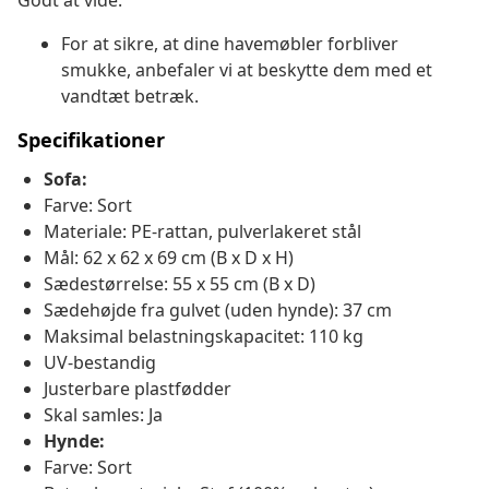
Godt at vide:
For at sikre, at dine havemøbler forbliver
smukke, anbefaler vi at beskytte dem med et
vandtæt betræk.
Specifikationer
Sofa:
Farve: Sort
Materiale: PE-rattan, pulverlakeret stål
Mål: 62 x 62 x 69 cm (B x D x H)
Sædestørrelse: 55 x 55 cm (B x D)
Sædehøjde fra gulvet (uden hynde): 37 cm
Maksimal belastningskapacitet: 110 kg
UV-bestandig
Justerbare plastfødder
Skal samles: Ja
Hynde:
Farve: Sort