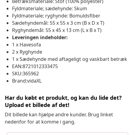
Betræksmateriale: Stof (100% polyester)
Fyldmateriale; sædehynde: Skum
Fyldmateriale; ryghynde: Bomuldsfiber
Sædehyndemål: 55 x 55 x 3 cm (B x D x T)
Ryghyndemål: 55 x 45 x 13 cm (L x B x T)
Leveringen indeholder:
1 x Havesofa
2 x Ryghynde
1 x Sædehynde med aftageligt og vaskbart betræk
EAN:8721012333475
SKU:365962
Brand:vidaXL
Har du købt et produkt, og kan du lide det?
Upload et billede af det!
Dit billede kan hjælpe andre kunder. Brug linket
nedenfor for at komme i gang.