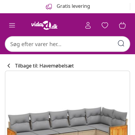
Forrige
Næste
Gratis levering
Tilbage til: Havemøbelsæt
Køkkenkollekti
#sharemevidaxl