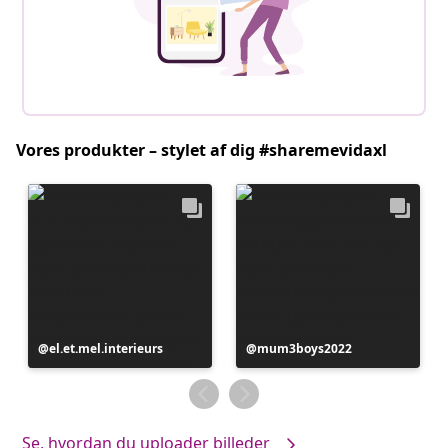
Vores produkter – stylet af dig #sharemevidaxl
Opslag
el.et.mel.interieurs
Opslag
mum3boys2022
offentliggjort
offentliggjort
af
af
Se, hvordan du uploader billeder