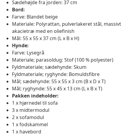
Sædehøjde fra jorden: 37 cm
Bord:
Farve: Blandet beige
Materiale: Polyrattan, pulverlakeret stål, massivt
akacietræ med en oliefinish
Mål: 55 x 55 x 37 cm (L x B x H)
Hynde:
Farve: Lysegrå
Materiale; parasoldug: Stof (100 % polyester)
Fyldmateriale; sædehynde: Skum
Fyldmateriale; ryghynde: Bomuldsfibre
Mål; sædehynde: 55 x 55 x 3 cm (B x D x T)
Mål; ryghynde: 55 x 45 x 13 cm (L x B x T)
Pakken indeholder:
1 x hjørnedel til sofa
3 x midtermodul
2 x sofamodul
1 x fodskammel
1 x havebord