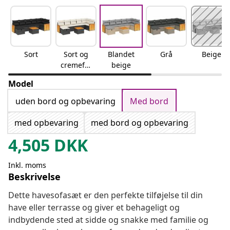
Sort
Sort og
Blandet
Grå
Beige
cremefar
beige
vet
Model
uden bord og opbevaring
Med bord
med opbevaring
med bord og opbevaring
4,505
DKK
Inkl. moms
Beskrivelse
Dette havesofasæt er den perfekte tilføjelse til din
have eller terrasse og giver et behageligt og
indbydende sted at sidde og snakke med familie og