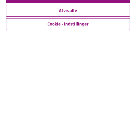
Afvis alle
Kundeservice
Cookie - indstillinger
Virksomhed
vidaXL
Opdag mere
© 2008-2026 www.vidaxl.dk er et website under vidaXL
Marketplace Europe B.V.