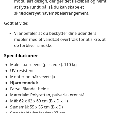
modulært design, der gør det fleksibelt og nemt
at flytte rundt på, så du kan skabe et
skræddersyet havemøbelarrangement.
Godt at vide:
Vi anbefaler, at du beskytter dine udendørs
møbler med et vandtæt overtræk for at sikre, at
de forbliver smukke.
Specifikationer
Maks. bæreevne (pr. sæde ): 110 kg
UV-resistent
Montering påkrævet: Ja
Hjørnemodul:
Farve: Blandet beige
Materiale: Polyrattan, pulverlakeret stål
Mål: 62 x 62 x 69 cm (B x D x H)
Sædemål: 55 x 55 cm (B x D)