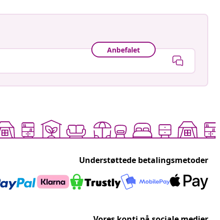
Anbefalet
Understøttede betalingsmetoder
Vores konti på sociale medier