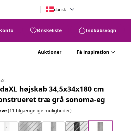
dansk
Konto
Ønskeliste
Indkøbsvogn
Auktioner
Få inspiration
daXL
idaXL højskab 34,5x34x180 cm
onstrueret træ grå sonoma-eg
rve
(11 tilgængelige muligheder)