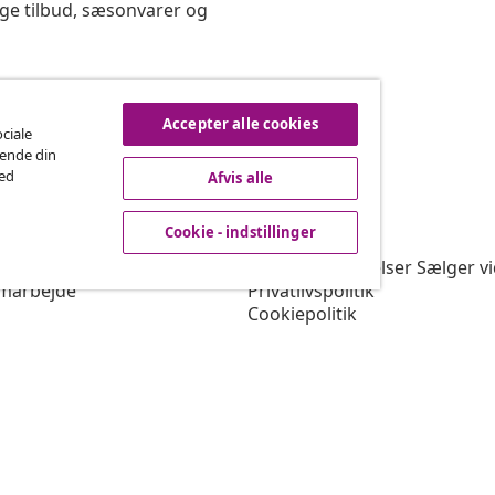
ige tilbud, sæsonvarer og
rtryd køb
Accepter alle cookies
ociale
rende din
med
Afvis alle
vidaXL
Cookie - indstillinger
gram
Om vidaXL
or vidaXL
Vilkår & betingelser Sælger v
marbejde
Privatlivspolitik
Cookiepolitik
Prioriterede forsendelsesbet
Cookie - indstillinger
Arbejd for vidaXL
Sikkerhed
EU-ansvarlige person
Politikken for EPR
Tilgængelighedserklæring