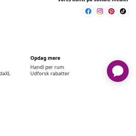
Opdag mere
Handl per rum
idaXL
Udforsk rabatter
ingelser