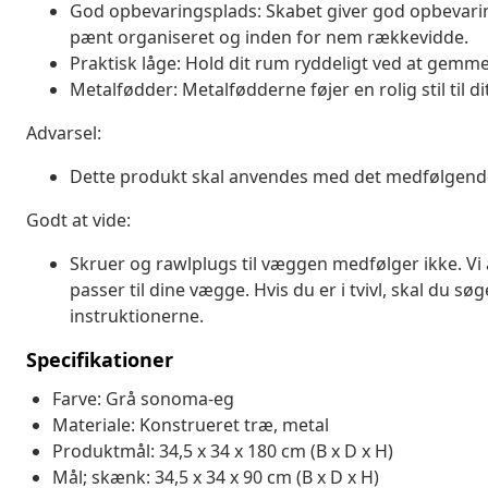
God opbevaringsplads: Skabet giver god opbevaring
pænt organiseret og inden for nem rækkevidde.
Praktisk låge: Hold dit rum ryddeligt ved at gem
Metalfødder: Metalfødderne føjer en rolig stil til dit
Advarsel:
Dette produkt skal anvendes med det medfølgende 
Godt at vide:
Skruer og rawlplugs til væggen medfølger ikke. Vi 
passer til dine vægge. Hvis du er i tvivl, skal du sø
instruktionerne.
Specifikationer
Farve: Grå sonoma-eg
Materiale: Konstrueret træ, metal
Produktmål: 34,5 x 34 x 180 cm (B x D x H)
Mål; skænk: 34,5 x 34 x 90 cm (B x D x H)