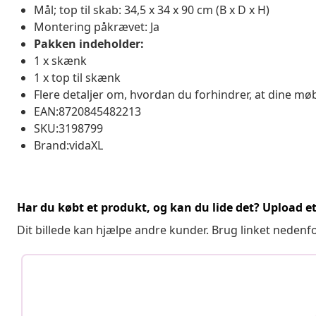
Mål; top til skab: 34,5 x 34 x 90 cm (B x D x H)
Montering påkrævet: Ja
Pakken indeholder:
1 x skænk
1 x top til skænk
Flere detaljer om, hvordan du forhindrer, at dine møb
EAN:8720845482213
SKU:3198799
Brand:vidaXL
Har du købt et produkt, og kan du lide det? Upload et 
Dit billede kan hjælpe andre kunder. Brug linket nedenf