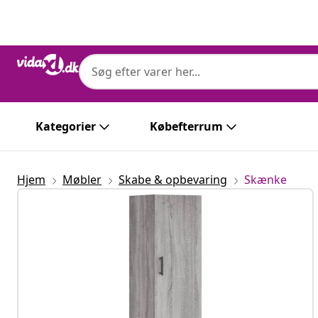
Forrige
Næste
Kategorier
Købefterrum
Hjem
Møbler
Skabe & opbevaring
Skænke