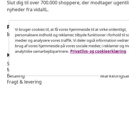
Slut dig til over 700.000 shoppere, der modtager ugentl
nyheder fra vidaXL.
Fortryd køb
Vi bruger cookies til, at få vores hjemmeside til at virke ordentligt,
Fo
Indsend en anmodning om at fortryde din ordre.
personalisere indhold og reklamer, tilbyde funktioner i forhold til s
medier og analysere vores traffik. Vi deler også information vedrø
brug af vores hjemmeside på vores sociale medier, i reklamer og 
analytiske samarbejdspartnere.
Privatlivs- og cookieerklæring
Kundeservice
Virksomhed
Spor din ordre
Affiliate Pro
Min konto
Produktion f
Betaling
Marketingsa
Fragt & levering
Returnering
Produktinformation
Bestilling