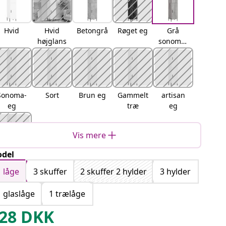
Hvid
Hvid
Betongrå
Røget eg
Grå
højglans
sonoma-
eg
Sonoma-
Sort
Brun eg
Gammelt
artisan
eg
træ
eg
Vis mere
del
Sort eg
1 låge
3 skuffer
2 skuffer 2 hylder
3 hylder
1 glaslåge
1 trælåge
28
DKK