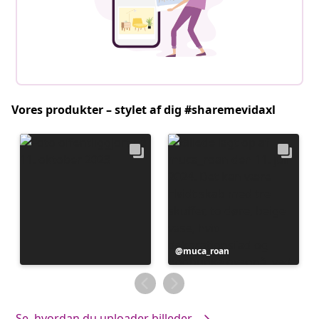
Vores produkter – stylet af dig #sharemevidaxl
Opslag
muca_roan
offentliggjort
af
Se, hvordan du uploader billeder