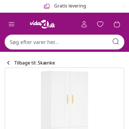
Forrige
Næste
Gratis levering
Tilbage til: Skænke
Køkkenkollekti
#sharemevidaxl