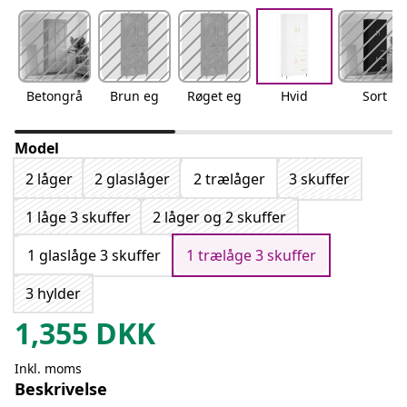
Betongrå
Brun eg
Røget eg
Hvid
Sort
Model
2 låger
2 glaslåger
2 trælåger
3 skuffer
1 låge 3 skuffer
2 låger og 2 skuffer
1 glaslåge 3 skuffer
1 trælåge 3 skuffer
3 hylder
1,355
DKK
Inkl. moms
Beskrivelse