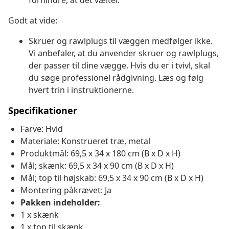
forhindre, at det vælter.
Godt at vide:
Skruer og rawlplugs til væggen medfølger ikke.
Vi anbefaler, at du anvender skruer og rawlplugs,
der passer til dine vægge. Hvis du er i tvivl, skal
du søge professionel rådgivning. Læs og følg
hvert trin i instruktionerne.
Specifikationer
Farve: Hvid
Materiale: Konstrueret træ, metal
Produktmål: 69,5 x 34 x 180 cm (B x D x H)
Mål; skænk: 69,5 x 34 x 90 cm (B x D x H)
Mål; top til højskab: 69,5 x 34 x 90 cm (B x D x H)
Montering påkrævet: Ja
Pakken indeholder:
1 x skænk
1 x top til skænk