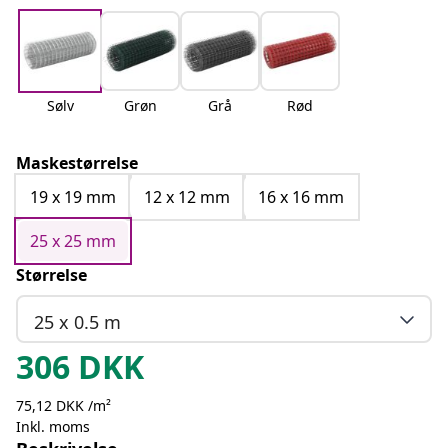
Sølv
Grøn
Grå
Rød
Maskestørrelse
19 x 19 mm
12 x 12 mm
16 x 16 mm
25 x 25 mm
Størrelse
25 x 0.5 m
306
DKK
75,12 DKK /m²
Inkl. moms