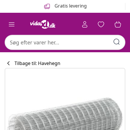
Forrige
Næste
Gratis levering
Tilbage til: Havehegn
Køkkenkollekti
#sharemevidaxl