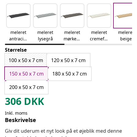
meleret
meleret
meleret
meleret
meleret
antracitg
lysegrå
mørkegr
cremefar
beige
rå
å
vet
Størrelse
100 x 50 x 7 cm
120 x 50 x 7 cm
150 x 50 x 7 cm
180 x 50 x 7 cm
200 x 50 x 7 cm
306
DKK
Inkl. moms
Beskrivelse
Giv dit uderum et nyt look på et øjeblik med denne