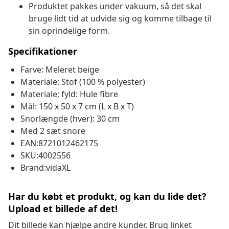
Produktet pakkes under vakuum, så det skal
bruge lidt tid at udvide sig og komme tilbage til
sin oprindelige form.
Specifikationer
Farve: Meleret beige
Materiale: Stof (100 % polyester)
Materiale; fyld: Hule fibre
Mål: 150 x 50 x 7 cm (L x B x T)
Snorlængde (hver): 30 cm
Med 2 sæt snore
EAN:8721012462175
SKU:4002556
Brand:vidaXL
Har du købt et produkt, og kan du lide det?
Upload et billede af det!
Dit billede kan hjælpe andre kunder. Brug linket