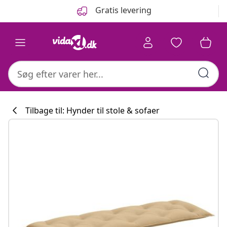
Forrige
Næste
Gratis levering
Tilbage til: Hynder til stole & sofaer
Køkkenkollekti
#sharemevidaxl