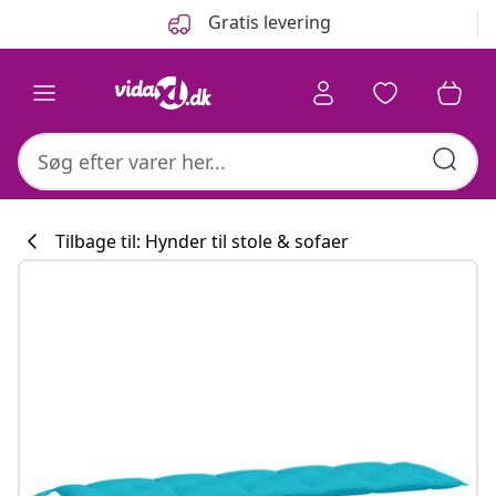
Forrige
Næste
Gratis levering
Tilbage til: Hynder til stole & sofaer
Køkkenkollekti
#sharemevidaxl