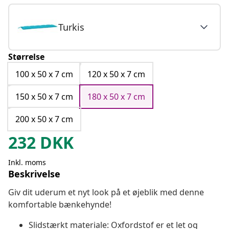
Turkis
Størrelse
100 x 50 x 7 cm
120 x 50 x 7 cm
150 x 50 x 7 cm
180 x 50 x 7 cm
200 x 50 x 7 cm
232
DKK
Inkl. moms
Beskrivelse
Giv dit uderum et nyt look på et øjeblik med denne
komfortable bænkehynde!
Slidstærkt materiale: Oxfordstof er et let og