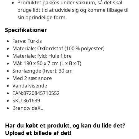
Produktet pakkes under vakuum, så det skal
bruge lidt tid at udvide sig og komme tilbage til
sin oprindelige form.
Specifikationer
Farve: Turkis
Materiale: Oxfordstof (100 % polyester)
Materiale; fyld: Hule fibre
Mål: 180 x 50 x 7 cm (L x B x T)
Snorlængde (hver): 30 cm
Med 2 sæt snore
Vandafvisende
EAN:8720845710552
SKU:361639
Brand:vidaXL
Har du købt et produkt, og kan du lide det?
Upload et billede af det!