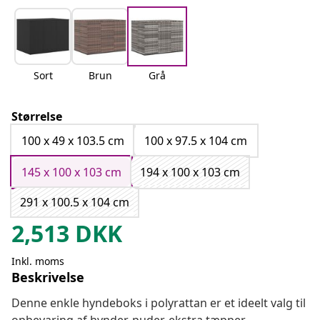
Sort
Brun
Grå
Størrelse
100 x 49 x 103.5 cm
100 x 97.5 x 104 cm
145 x 100 x 103 cm
194 x 100 x 103 cm
291 x 100.5 x 104 cm
2,513
DKK
Inkl. moms
Beskrivelse
Denne enkle hyndeboks i polyrattan er et ideelt valg til