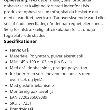
Opbevaring:
Hvis det er muligt, skal produktet
opbevares et køligt og tørt sted indenfor. Hvis
produktet opbevares udenfor, skal du beskytte det
med et vandtæt overtræk. Tør overskydende vand eller
sne af flade overflader, når det har regnet eller sneet.
Sørg for tilstrækkelig luftcirkulation for at undgå
fugtrelaterede skader.
Specifikationer
Farve: Grå
Materiale: Polyrattan, pulverlakeret stål
Mål: 145 x 100 x 103 cm (L x B x H)
Med grå, dobbeltsidet, præget polyrattan
Inkluderer en sort, indvending indsats med
overtræk og lynlås
Med gasløftmekanisme
Montering påkrævet: Ja
EAN:8720286669389
SKU:317231
Brand:vidaXL