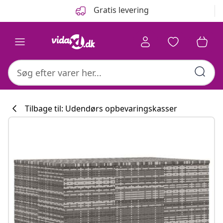
Forrige
Næste
Gratis levering
Tilbage til: Udendørs opbevaringskasser
Køkkenkollekti
#sharemevidaxl