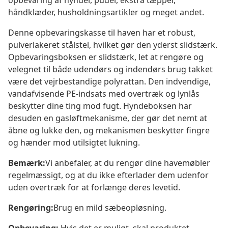
opbevaring af hynder, puder, ekstra tæpper,
håndklæder, husholdningsartikler og meget andet.
Denne opbevaringskasse til haven har et robust,
pulverlakeret stålstel, hvilket gør den yderst slidstærk.
Opbevaringsboksen er slidstærk, let at rengøre og
velegnet til både udendørs og indendørs brug takket
være det vejrbestandige polyrattan. Den indvendige,
vandafvisende PE-indsats med overtræk og lynlås
beskytter dine ting mod fugt. Hyndeboksen har
desuden en gasløftmekanisme, der gør det nemt at
åbne og lukke den, og mekanismen beskytter fingre
og hænder mod utilsigtet lukning.
Bemærk:
Vi anbefaler, at du rengør dine havemøbler
regelmæssigt, og at du ikke efterlader dem udenfor
uden overtræk for at forlænge deres levetid.
Rengøring:
Brug en mild sæbeopløsning.