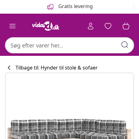
Forrige
Næste
Gratis levering
Tilbage til: Hynder til stole & sofaer
Køkkenkollekti
#sharemevidaxl