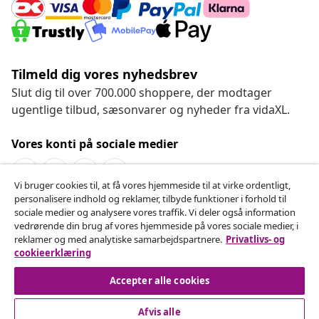
Tilmeld dig vores nyhedsbrev
Slut dig til over 700.000 shoppere, der modtager
ugentlige tilbud, sæsonvarer og nyheder fra vidaXL.
Vores konti på sociale medier
Vi bruger cookies til, at få vores hjemmeside til at virke ordentligt,
personalisere indhold og reklamer, tilbyde funktioner i forhold til
Fortryd køb
sociale medier og analysere vores traffik. Vi deler også information
vedrørende din brug af vores hjemmeside på vores sociale medier, i
Indsend en anmodning om at fortryde din ordre.
reklamer og med analytiske samarbejdspartnere.
Privatlivs- og
cookieerklæring
Fortryd køb
Accepter alle cookies
Afvis alle