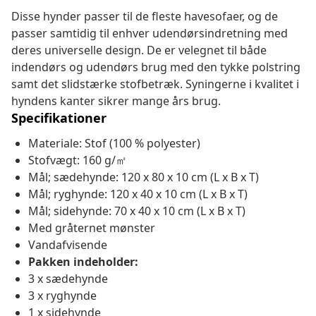
Disse hynder passer til de fleste havesofaer, og de
passer samtidig til enhver udendørsindretning med
deres universelle design. De er velegnet til både
indendørs og udendørs brug med den tykke polstring
samt det slidstærke stofbetræk. Syningerne i kvalitet i
hyndens kanter sikrer mange års brug.
Specifikationer
Materiale: Stof (100 % polyester)
Stofvægt: 160 g/㎡
Mål; sædehynde: 120 x 80 x 10 cm (L x B x T)
Mål; ryghynde: 120 x 40 x 10 cm (L x B x T)
Mål; sidehynde: 70 x 40 x 10 cm (L x B x T)
Med gråternet mønster
Vandafvisende
Pakken indeholder:
3 x sædehynde
3 x ryghynde
1 x sidehynde