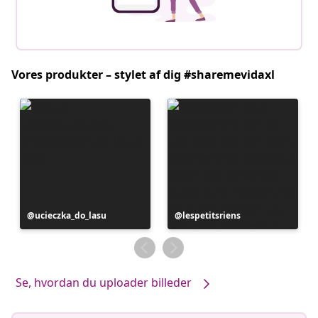
Vores produkter – stylet af dig #sharemevidaxl
Opslag
ucieczka_do_lasu
Opslag
lespetitsriens
offentliggjort
offentliggjort
af
af
Se, hvordan du uploader billeder