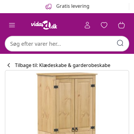
Forrige
Næste
Gratis levering
Tilbage til: Klædeskabe & garderobeskabe
Køkkenkollekti
#sharemevidaxl