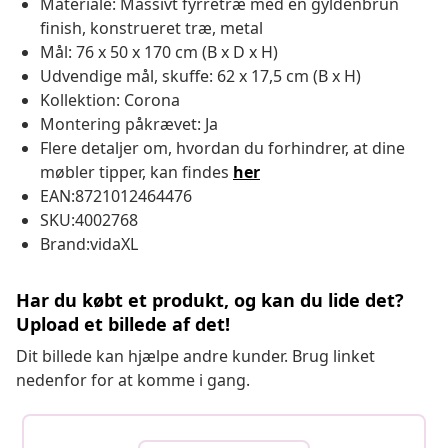
Materiale: Massivt fyrretræ med en gyldenbrun
finish, konstrueret træ, metal
Mål: 76 x 50 x 170 cm (B x D x H)
Udvendige mål, skuffe: 62 x 17,5 cm (B x H)
Kollektion: Corona
Montering påkrævet: Ja
Flere detaljer om, hvordan du forhindrer, at dine
møbler tipper, kan findes
her
EAN:8721012464476
SKU:4002768
Brand:vidaXL
Har du købt et produkt, og kan du lide det?
Upload et billede af det!
Dit billede kan hjælpe andre kunder. Brug linket
nedenfor for at komme i gang.