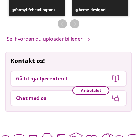
Opslag
farmylifeheadingtons
Opslag
home_designel
offentliggjort
offentliggjort
af
af
Se, hvordan du uploader billeder
Kontakt os!
Gå til hjælpecenteret
Anbefalet
Chat med os