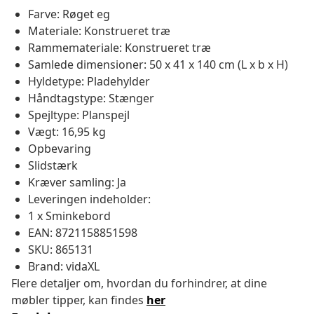
Farve: Røget eg
Materiale: Konstrueret træ
Rammemateriale: Konstrueret træ
Samlede dimensioner: 50 x 41 x 140 cm (L x b x H)
Hyldetype: Pladehylder
Håndtagstype: Stænger
Spejltype: Planspejl
Vægt: 16,95 kg
Opbevaring
Slidstærk
Kræver samling: Ja
Leveringen indeholder:
1 x Sminkebord
EAN: 8721158851598
SKU: 865131
Brand: vidaXL
Flere detaljer om, hvordan du forhindrer, at dine
møbler tipper, kan findes
her