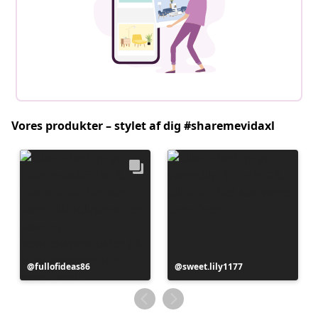
Vores produkter – stylet af dig #sharemevidaxl
Opslag
fullofideas86
Opslag
sweet.lily1177
offentliggjort
offentliggjort
af
af