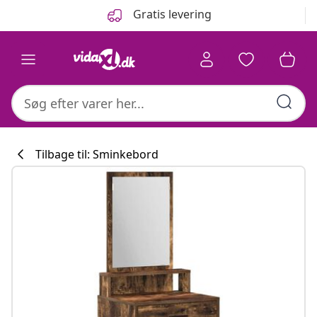
Forrige
Næste
Gratis levering
Tilbage til: Sminkebord
Køkkenkollekti
#sharemevidaxl