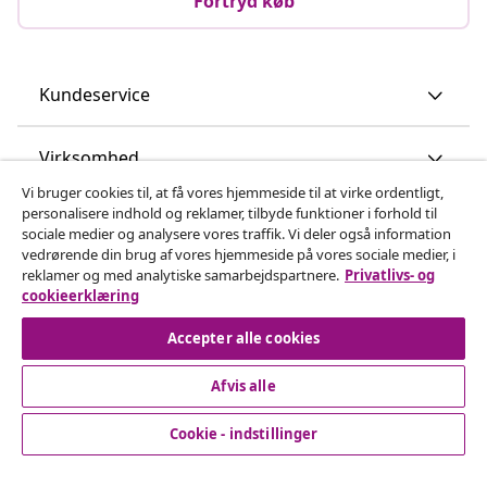
Fortryd køb
Kundeservice
Virksomhed
Vi bruger cookies til, at få vores hjemmeside til at virke ordentligt,
personalisere indhold og reklamer, tilbyde funktioner i forhold til
vidaXL
sociale medier og analysere vores traffik. Vi deler også information
vedrørende din brug af vores hjemmeside på vores sociale medier, i
reklamer og med analytiske samarbejdspartnere.
Privatlivs- og
Opdag mere
cookieerklæring
Accepter alle cookies
Afvis alle
Cookie - indstillinger
© 2008-2026 www.vidaxl.dk er et website under vidaXL
Marketplace Europe B.V.