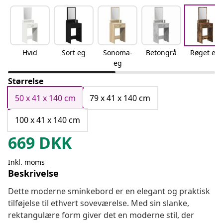
Hvid
Sort eg
Sonoma-
Betongrå
Røget eg
eg
Størrelse
50 x 41 x 140 cm
79 x 41 x 140 cm
100 x 41 x 140 cm
669
DKK
Inkl. moms
Beskrivelse
Dette moderne sminkebord er en elegant og praktisk
tilføjelse til ethvert soveværelse. Med sin slanke,
rektangulære form giver det en moderne stil, der