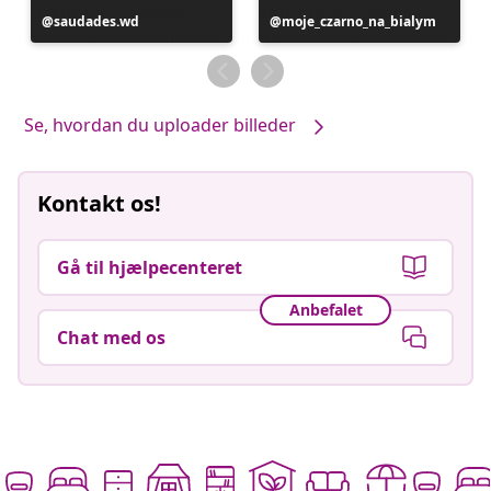
Opslag
saudades.wd
Opslag
moje_czarno_na_bialym
offentliggjort
offentliggjort
af
af
Se, hvordan du uploader billeder
Kontakt os!
Gå til hjælpecenteret
Anbefalet
Chat med os