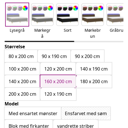
Lysegrå
Mørkegr
Sort
Mørkebr
Gråbrun
å
un
Størrelse
80 x 200 cm
90 x 190 cm
90 x 200 cm
100 x 200 cm
120 x 200 cm
140 x 190 cm
140 x 200 cm
160 x 200 cm
180 x 200 cm
200 x 200 cm
120 x 190 cm
Model
Med ensartet mønster
Ensfarvet med søm
Blok med firkanter
vandrette striber