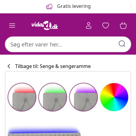
Forrige
Næste
Gratis levering
Tilbage til: Senge & sengeramme
Køkkenkollekti
#sharemevidaxl