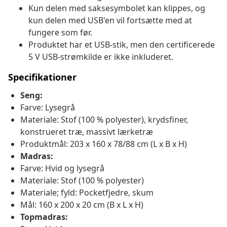
Kun delen med saksesymbolet kan klippes, og
kun delen med USB'en vil fortsætte med at
fungere som før.
Produktet har et USB-stik, men den certificerede
5 V USB-strømkilde er ikke inkluderet.
Specifikationer
Seng:
Farve: Lysegrå
Materiale: Stof (100 % polyester), krydsfiner,
konstrueret træ, massivt lærketræ
Produktmål: 203 x 160 x 78/88 cm (L x B x H)
Madras:
Farve: Hvid og lysegrå
Materiale: Stof (100 % polyester)
Materiale; fyld: Pocketfjedre, skum
Mål: 160 x 200 x 20 cm (B x L x H)
Topmadras: