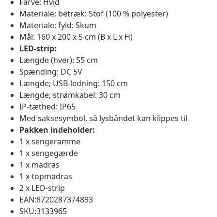
Farve: Hvid
Materiale; betræk: Stof (100 % polyester)
Materiale; fyld: Skum
Mål: 160 x 200 x 5 cm (B x L x H)
LED-strip:
Længde (hver): 55 cm
Spænding: DC 5V
Længde; USB-ledning: 150 cm
Længde; strømkabel: 30 cm
IP-tæthed: IP65
Med saksesymbol, så lysbåndet kan klippes til
Pakken indeholder:
1 x sengeramme
1 x sengegærde
1 x madras
1 x topmadras
2 x LED-strip
EAN:8720287374893
SKU:3133965