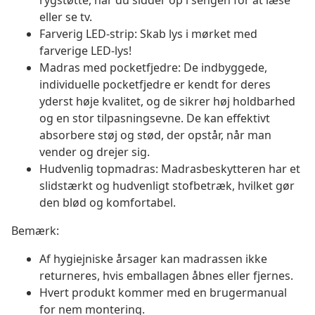
rygstøtte, når du sidder op i sengen for at læse
eller se tv.
Farverig LED-strip: Skab lys i mørket med
farverige LED-lys!
Madras med pocketfjedre: De indbyggede,
individuelle pocketfjedre er kendt for deres
yderst høje kvalitet, og de sikrer høj holdbarhed
og en stor tilpasningsevne. De kan effektivt
absorbere støj og stød, der opstår, når man
vender og drejer sig.
Hudvenlig topmadras: Madrasbeskytteren har et
slidstærkt og hudvenligt stofbetræk, hvilket gør
den blød og komfortabel.
Bemærk:
Af hygiejniske årsager kan madrassen ikke
returneres, hvis emballagen åbnes eller fjernes.
Hvert produkt kommer med en brugermanual
for nem montering.