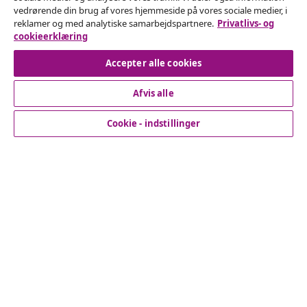
Fortryd køb
vedrørende din brug af vores hjemmeside på vores sociale medier, i
reklamer og med analytiske samarbejdspartnere.
Privatlivs- og
Indsend en anmodning om at fortryde din ordre.
cookieerklæring
Fortryd køb
Accepter alle cookies
Afvis alle
Kundeservice
Cookie - indstillinger
Virksomhed
vidaXL
Opdag mere