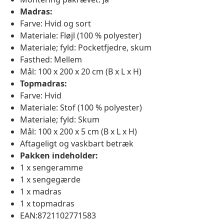
Madras:
Farve: Hvid og sort
Materiale: Fløjl (100 % polyester)
Materiale; fyld: Pocketfjedre, skum
Fasthed: Mellem
Mål: 100 x 200 x 20 cm (B x L x H)
Topmadras:
Farve: Hvid
Materiale: Stof (100 % polyester)
Materiale; fyld: Skum
Mål: 100 x 200 x 5 cm (B x L x H)
Aftageligt og vaskbart betræk
Pakken indeholder:
1 x sengeramme
1 x sengegærde
1 x madras
1 x topmadras
EAN:8721102771583