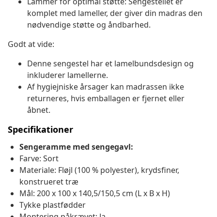
Lammer for optimal støtte: Sengestellet er
komplet med lameller, der giver din madras den
nødvendige støtte og åndbarhed.
Godt at vide:
Denne sengestel har et lamelbundsdesign og
inkluderer lamellerne.
Af hygiejniske årsager kan madrassen ikke
returneres, hvis emballagen er fjernet eller
åbnet.
Specifikationer
Sengeramme med sengegavl:
Farve: Sort
Materiale: Fløjl (100 % polyester), krydsfiner,
konstrueret træ
Mål: 200 x 100 x 140,5/150,5 cm (L x B x H)
Tykke plastfødder
Montering påkrævet: Ja