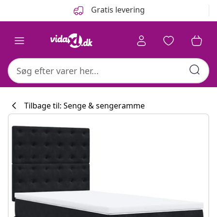
Forrige
Næste
Gratis levering
Tilbage til: Senge & sengeramme
Køkkenkollekti
#sharemevidaxl