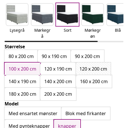
Lysegrå
Mørkegr
Sort
Mørkegr
Blå
å
øn
Størrelse
80 x 200 cm
90 x 190 cm
90 x 200 cm
100 x 200 cm
120 x 190 cm
120 x 200 cm
140 x 190 cm
140 x 200 cm
160 x 200 cm
180 x 200 cm
200 x 200 cm
Model
Med ensartet mønster
Blok med firkanter
Med pynteknapper
knapper