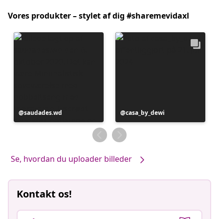
Vores produkter – stylet af dig #sharemevidaxl
Opslag
saudades.wd
Opslag
casa_by_dewi
offentliggjort
offentliggjort
af
af
Se, hvordan du uploader billeder
Kontakt os!