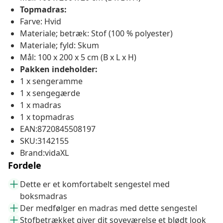
Topmadras:
Farve: Hvid
Materiale; betræk: Stof (100 % polyester)
Materiale; fyld: Skum
Mål: 100 x 200 x 5 cm (B x L x H)
Pakken indeholder:
1 x sengeramme
1 x sengegærde
1 x madras
1 x topmadras
EAN:8720845508197
SKU:3142155
Brand:vidaXL
Fordele
Dette er et komfortabelt sengestel med
boksmadras
Der medfølger en madras med dette sengestel
Stofbetrækket giver dit soveværelse et blødt look