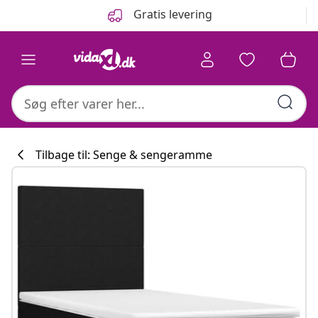
Forrige
Næste
Gratis levering
Tilbage til: Senge & sengeramme
Køkkenkollekti
#sharemevidaxl