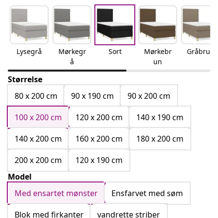
Lysegrå
Mørkegr
Sort
Mørkebr
Gråbrun
å
un
Størrelse
80 x 200 cm
90 x 190 cm
90 x 200 cm
100 x 200 cm
120 x 200 cm
140 x 190 cm
140 x 200 cm
160 x 200 cm
180 x 200 cm
200 x 200 cm
120 x 190 cm
Model
Med ensartet mønster
Ensfarvet med søm
Blok med firkanter
vandrette striber