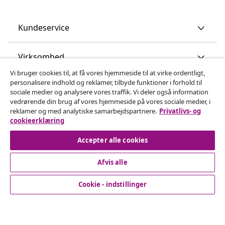
Kundeservice
Virksomhed
Vi bruger cookies til, at få vores hjemmeside til at virke ordentligt,
personalisere indhold og reklamer, tilbyde funktioner i forhold til
vidaXL
sociale medier og analysere vores traffik. Vi deler også information
vedrørende din brug af vores hjemmeside på vores sociale medier, i
reklamer og med analytiske samarbejdspartnere.
Privatlivs- og
Opdag mere
cookieerklæring
Accepter alle cookies
Afvis alle
Cookie - indstillinger
© 2008-2026 www.vidaxl.dk er et website under vidaXL
Marketplace Europe B.V.