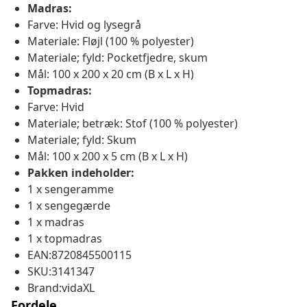
Madras:
Farve: Hvid og lysegrå
Materiale: Fløjl (100 % polyester)
Materiale; fyld: Pocketfjedre, skum
Mål: 100 x 200 x 20 cm (B x L x H)
Topmadras:
Farve: Hvid
Materiale; betræk: Stof (100 % polyester)
Materiale; fyld: Skum
Mål: 100 x 200 x 5 cm (B x L x H)
Pakken indeholder:
1 x sengeramme
1 x sengegærde
1 x madras
1 x topmadras
EAN:8720845500115
SKU:3141347
Brand:vidaXL
Fordele