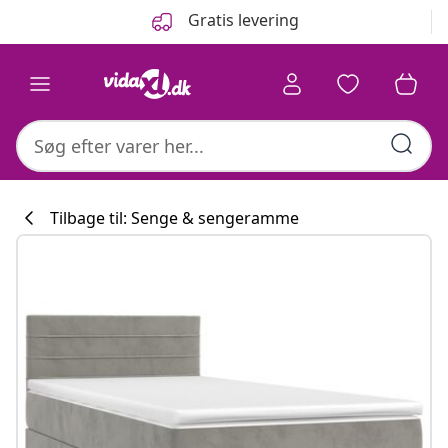
Forrige
Næste
Gratis levering
Tilbage til: Senge & sengeramme
Køkkenkollekti
#sharemevidaxl