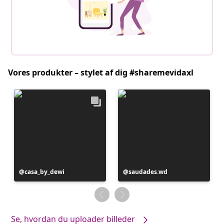
Vores produkter – stylet af dig #sharemevidaxl
Opslag
casa_by_dewi
Opslag
saudades.wd
offentliggjort
offentliggjort
af
af
Se, hvordan du uploader billeder