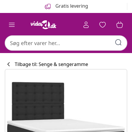
Forrige
Næste
Gratis levering
Tilbage til: Senge & sengeramme
Køkkenkollekti
#sharemevidaxl