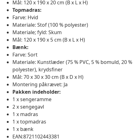
Mål: 120 x 190 x 20 cm (B x L x H)
Topmadras:
Farve: Hvid
Materiale: Stof (100 % polyester)
Materiale; fyld: Skum
Mål: 120 x 190 x 5 cm (B x L x H)
Bænk:
Farve: Sort
Materiale: Kunstlæder (75 % PVC, 5 % bomuld, 20 %
polyester), krydsfiner
Mål: 70 x 30 x 30 cm (B x D x H)
Montering påkrævet: Ja
Pakken indeholder:
1 x sengeramme
2 x sengegavl
1 x madras
1 x topmadras
1 x bænk
EAN:8721102443381