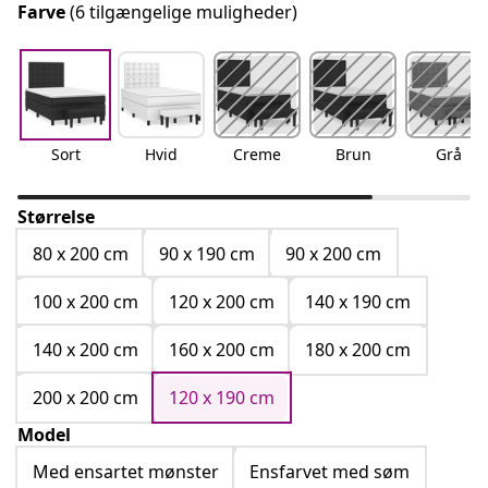
Farve
(6 tilgængelige muligheder)
Sort
Hvid
Creme
Brun
Grå
Størrelse
80 x 200 cm
90 x 190 cm
90 x 200 cm
100 x 200 cm
120 x 200 cm
140 x 190 cm
140 x 200 cm
160 x 200 cm
180 x 200 cm
200 x 200 cm
120 x 190 cm
Model
Med ensartet mønster
Ensfarvet med søm