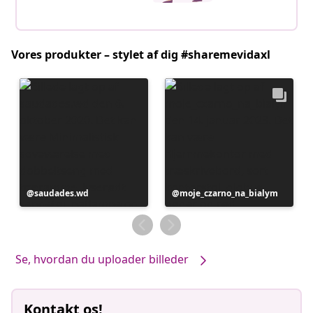
Vores produkter – stylet af dig #sharemevidaxl
Opslag
saudades.wd
Opslag
moje_czarno_na_bialym
offentliggjort
offentliggjort
af
af
Se, hvordan du uploader billeder
Kontakt os!