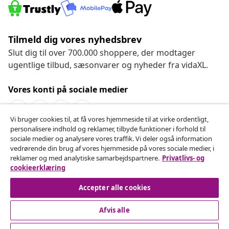
Tilmeld dig vores nyhedsbrev
Slut dig til over 700.000 shoppere, der modtager
ugentlige tilbud, sæsonvarer og nyheder fra vidaXL.
Vores konti på sociale medier
Vi bruger cookies til, at få vores hjemmeside til at virke ordentligt,
personalisere indhold og reklamer, tilbyde funktioner i forhold til
Fortryd køb
sociale medier og analysere vores traffik. Vi deler også information
vedrørende din brug af vores hjemmeside på vores sociale medier, i
Indsend en anmodning om at fortryde din ordre.
reklamer og med analytiske samarbejdspartnere.
Privatlivs- og
cookieerklæring
Fortryd køb
Accepter alle cookies
Afvis alle
Kundeservice